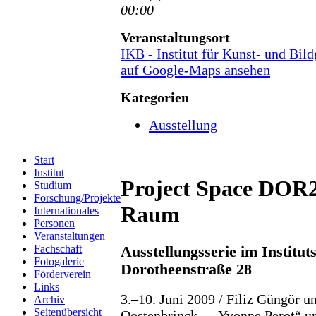
00:00
Veranstaltungsort
IKB - Institut für Kunst- und Bil
auf Google-Maps ansehen
Kategorien
Ausstellung
Start
Institut
Project Space DOR2
Studium
Forschung/Projekte
Raum
Internationales
Personen
Veranstaltungen
Fachschaft
Ausstellungsserie im Institu
Fotogalerie
Dorotheenstraße 28
Förderverein
Links
3.–10. Juni 2009 / Filiz Güngör u
Archiv
Seitenübersicht
Oostenbrinck – „Yvonne Perot“ u