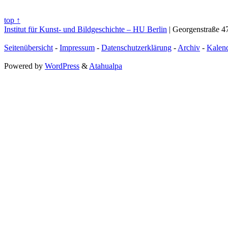
top ↑
Institut für Kunst- und Bildgeschichte – HU Berlin
| Georgenstraße 47
Seitenübersicht
-
Impressum
-
Datenschutzerklärung
-
Archiv
-
Kalen
Powered by
WordPress
&
Atahualpa