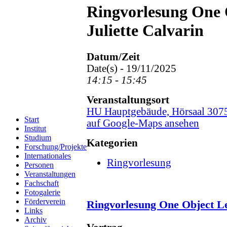
Ringvorlesung One 
Juliette Calvarin
Datum/Zeit
Date(s) - 19/11/2025
14:15 - 15:45
Veranstaltungsort
HU Hauptgebäude, Hörsaal 307
Start
auf Google-Maps ansehen
Institut
Studium
Kategorien
Forschung/Projekte
Internationales
Ringvorlesung
Personen
Veranstaltungen
Fachschaft
Fotogalerie
Förderverein
Ringvorlesung One Object L
Links
Archiv