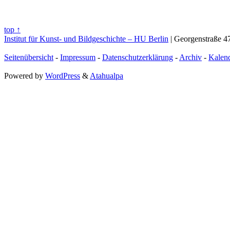
top ↑
Institut für Kunst- und Bildgeschichte – HU Berlin
| Georgenstraße 47
Seitenübersicht
-
Impressum
-
Datenschutzerklärung
-
Archiv
-
Kalen
Powered by
WordPress
&
Atahualpa