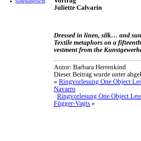
Vortrag
Seitenübersicht
Juliette Calvarin
Dressed in linen, silk… and sun
Textile metaphors on a fifteent
vestment from the Kunstgewer
Autor: Barbara Herrenkind
Dieser Beitrag wurde unter abge
«
Ringvorlesung One Object Les
Navarro
Ringvorlesung One Object Less
Függer-Vagts
»