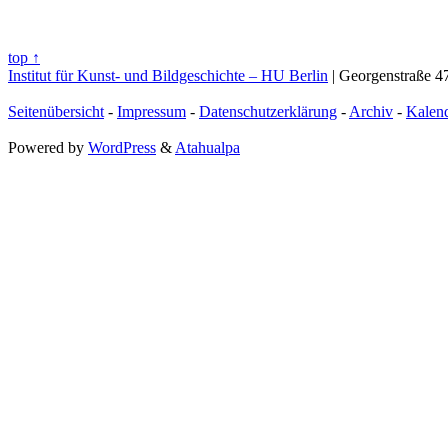
top ↑
Institut für Kunst- und Bildgeschichte – HU Berlin
| Georgenstraße 47
Seitenübersicht
-
Impressum
-
Datenschutzerklärung
-
Archiv
-
Kalen
Powered by
WordPress
&
Atahualpa