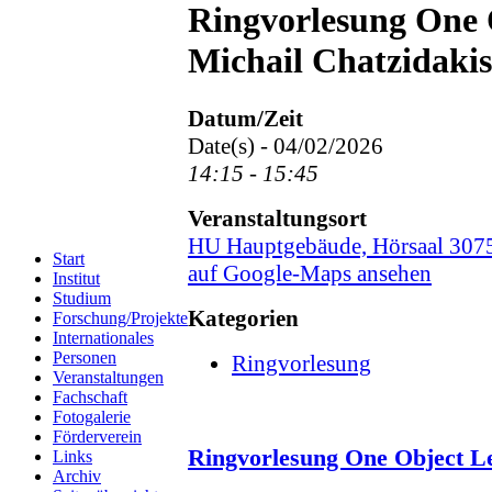
Ringvorlesung One 
Michail Chatzidakis
Datum/Zeit
Date(s) - 04/02/2026
14:15 - 15:45
Veranstaltungsort
HU Hauptgebäude, Hörsaal 307
Start
auf Google-Maps ansehen
Institut
Studium
Kategorien
Forschung/Projekte
Internationales
Personen
Ringvorlesung
Veranstaltungen
Fachschaft
Fotogalerie
Förderverein
Ringvorlesung One Object L
Links
Archiv