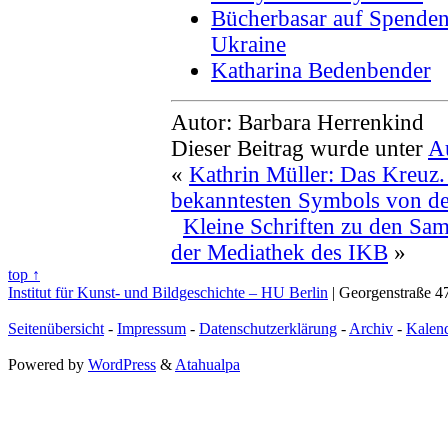
Bücherbasar auf Spenden
Ukraine
Katharina Bedenbender
Autor: Barbara Herrenkind
Dieser Beitrag wurde unter
A
«
Kathrin Müller: Das Kreuz.
bekanntesten Symbols von der
Kleine Schriften zu den Sa
der Mediathek des IKB
»
top ↑
Institut für Kunst- und Bildgeschichte – HU Berlin
| Georgenstraße 47
Seitenübersicht
-
Impressum
-
Datenschutzerklärung
-
Archiv
-
Kalen
Powered by
WordPress
&
Atahualpa