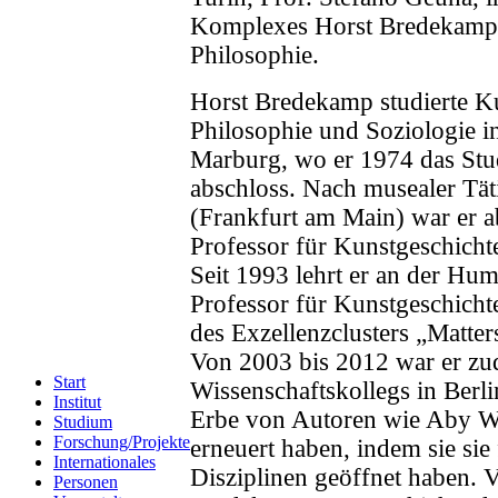
Komplexes Horst Bredekamp, ​
Philosophie.
Horst Bredekamp studierte Ku
Philosophie und Soziologie i
Marburg, wo er 1974 das Stu
abschloss. Nach musealer Tät
(Frankfurt am Main) war er a
Professor für Kunstgeschicht
Seit 1993 lehrt er an der Hum
Professor für Kunstgeschichte
des Exzellenzclusters „Matters
Von 2003 bis 2012 war er z
Start
Wissenschaftskollegs in Berl
Institut
Erbe von Autoren wie Aby Wa
Studium
Forschung/Projekte
erneuert haben, indem sie sie
Internationales
Disziplinen geöffnet haben. 
Personen