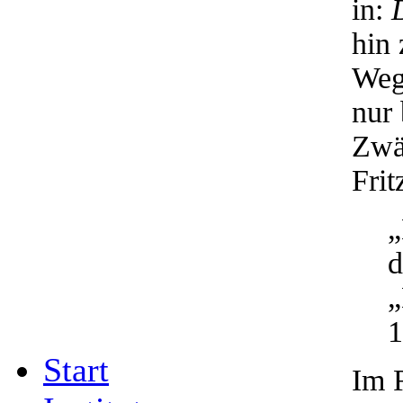
in:
hin 
Wegb
nur 
Zwän
Frit
„
d
„
1
Start
Im 