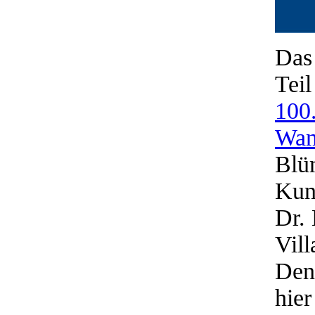
Das
Tei
100
Wan
Blü
Kuns
Dr.
Vil
Den 
hier