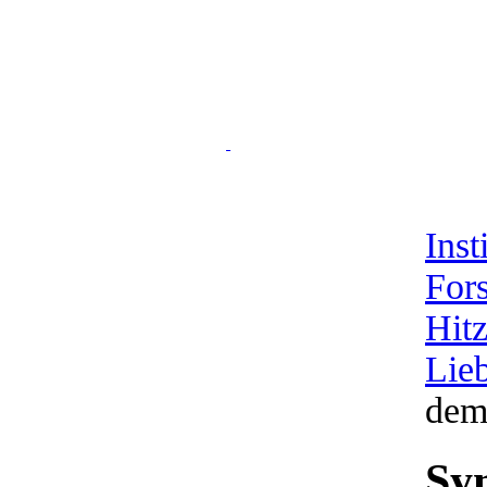
Inst
For
Hitz
Lie
dem
Sy