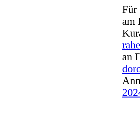
Für 
am I
Kura
rah
an 
dor
Anm
202