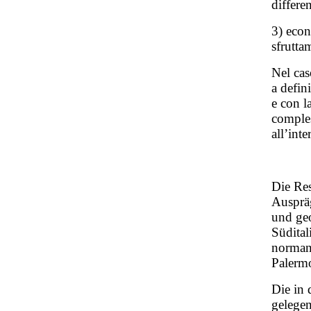
differe
3) econ
sfruttam
Nel cas
a defin
e con l
comples
all’int
Die Res
Auspräg
und geo
Südital
norman
Palerm
Die in 
gelege