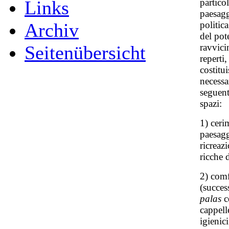
particol
Links
paesagg
politic
Archiv
del pote
ravvicin
Seitenübersicht
reperti,
costitu
necessa
seguent
spazi:
1) ceri
paesagg
ricreazi
ricche 
2) comfo
(succes
palas
co
cappell
igienici