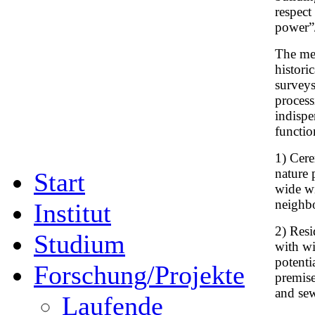
respect
power”/
The met
histori
surveys
process
indispe
functio
1) Cere
nature 
Start
wide wi
neighb
Institut
2) Resi
Studium
with wi
potenti
Forschung/Projekte
premises
and sew
Laufende