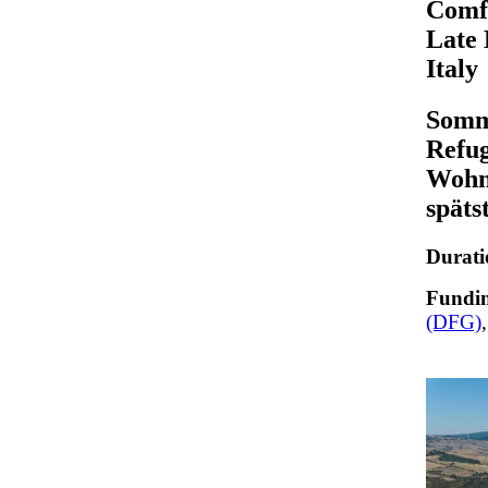
Comfo
Late 
Italy
Somme
Refug
Wohn
späts
Duratio
Fundin
(DFG)