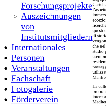
Forschungsprojekte
Castel 
l’aspet
Auszeichnungen
immersi
eccezio
von
ricerche
questi 
Institutsmitgliedern
di stori
vengono
Internationales
che nel 
studio 
Personen
esempio
residen
Veranstaltungen
paesagg
utilizz
Fachschaft
Manfred
La cult
Fotogalerie
propone
interco
Förderverein
Mediter