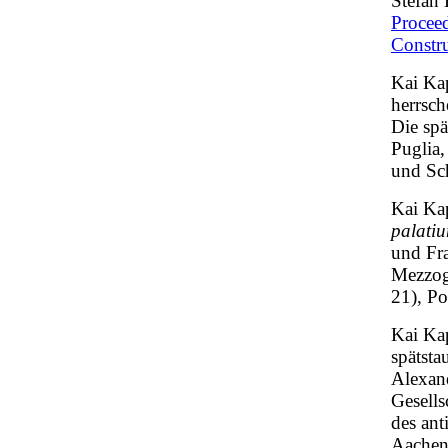
Stefan 
Proceed
Constru
Kai Ka
herrsch
Die spä
Puglia,
und Sch
Kai Kap
palati
und Fra
Mezzog
21), P
Kai Ka
spätsta
Alexan
Gesells
des an
Aachen 