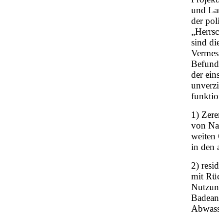
und La
der pol
„Herrsc
sind di
Vermes
Befund
der ein
unverzi
funktio
1) Zere
von Na
weiten 
in den
2) res
mit Rüc
Nutzung
Badeanl
Abwasse