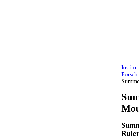
Institu
Forsch
Summer
Sum
Mou
Summe
Ruler