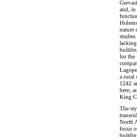
Gervasi
and, in
functio
Hohens
nature 
studies
lacking
buildin
for the 
compara
Lagopes
a rural
1242 an
here, a
King Ch
The sty
transcu
North A
focus o
buildin