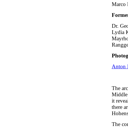
Marco 
Former
Dr. Geo
Lydia K
Mayrho
Rangge
Photog
Anton 
The arc
Middle 
it reve
there a
Hohenst
The co