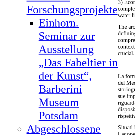
3) Econ
Forschungsprojekte
complex
water li
Einhorn.
The arc
Seminar zur
definin
compre
Ausstellung
context
crucial.
„Das Fabeltier in
der Kunst“,
La form
del Med
Barberini
storiog
sue imp
Museum
riguard
disposi
Potsdam
rispett
Abgeschlossene
Situati 
Lagopes