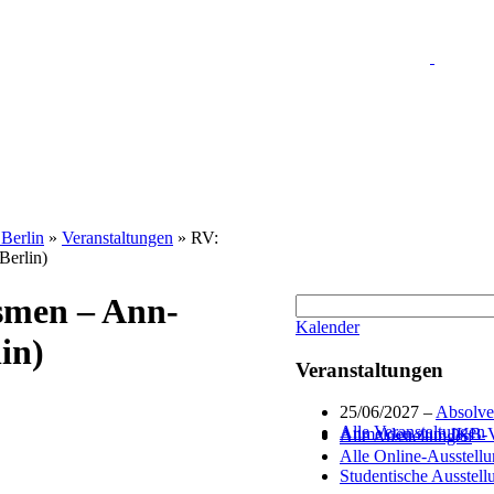
 Berlin
»
Veranstaltungen
»
RV:
Berlin)
smen – Ann-
Kalender
in)
Veranstaltungen
25/06/2027 –
Absolven
Alle Veranstaltungen
Anmelden zum IKB-Ver
Alle Ausstellungen
Alle Online-Ausstell
Studentische Ausstell