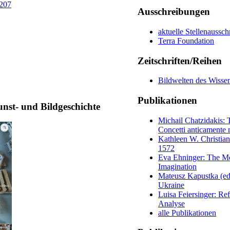
 207
Ausschreibungen
aktuelle Stellenaussc
Terra Foundation
Zeitschriften/Reihen
Bildwelten des Wisse
Publikationen
unst- und Bildgeschichte
Michail Chatzidakis: 
Concetti anticamente 
Kathleen W. Christian
1572
Eva Ehninger: The Mo
Imagination
Mateusz Kapustka (ed.)
Ukraine
Luisa Feiersinger: Ref
Analyse
alle Publikationen