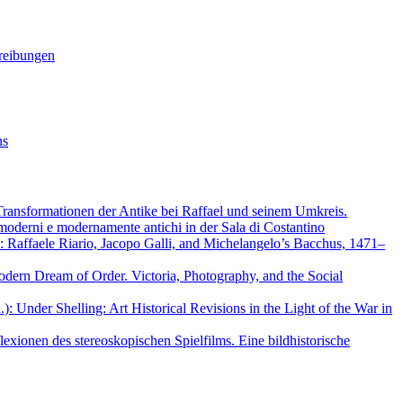
hreibungen
ns
Transformationen der Antike bei Raffael und seinem Umkreis.
moderni e modernamente antichi in der Sala di Costantino
: Raffaele Riario, Jacopo Galli, and Michelangelo’s Bacchus, 1471–
dern Dream of Order. Victoria, Photography, and the Social
: Under Shelling: Art Historical Revisions in the Light of the War in
lexionen des stereoskopischen Spielfilms. Eine bildhistorische