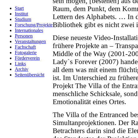
sein mögen, [bestehen] aus d
Raum, dem Punkt, dem Komm
Start
Institut
Lettern des Alphabets. … In
Studium
Bibliothek gibt es nicht zwei 
Forschung/Projekte
Internationales
Personen
Diese neueste Video-Installa
Veranstaltungen
frühere Projekte an – Transp
Fachschaft
Fotogalerie
Middle of the Way (2001-200
Förderverein
Lady`s Forever (2007) hande
Links
all dem was mit einem flücht
Archiv
Seitenübersicht
ist. Im Unterschied zu früher
Projekt The Villa of the Entr
menschliche Schicksale, sonde
Emotionalität eines Ortes.
The Villa of the Entranced be
Simultanprojektionen. Der R
Betrachters darin sind die El