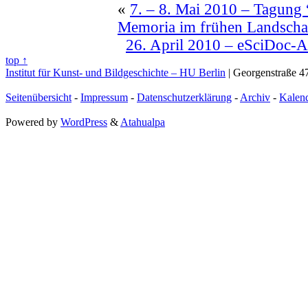
«
7. – 8. Mai 2010 – Tagung 
Memoria im frühen Landschaf
26. April 2010 – eSciDoc-
top ↑
Institut für Kunst- und Bildgeschichte – HU Berlin
| Georgenstraße 47
Seitenübersicht
-
Impressum
-
Datenschutzerklärung
-
Archiv
-
Kalen
Powered by
WordPress
&
Atahualpa