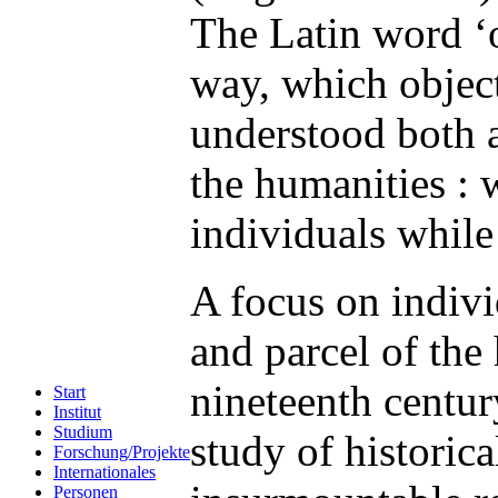
The Latin word ‘o
way, which object
understood both a
the humanities : 
individuals while
A focus on individ
and parcel of the 
nineteenth century
Start
Institut
Studium
study of historica
Forschung/Projekte
Internationales
Personen