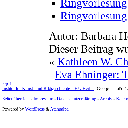
Ringvorlesung
Ringvorlesung
Autor: Barbara H
Dieser Beitrag w
«
Kathleen W. Chr
Eva Ehninger: T
top ↑
Institut für Kunst- und Bildgeschichte – HU Berlin
| Georgenstraße 47
Seitenübersicht
-
Impressum
-
Datenschutzerklärung
-
Archiv
-
Kalen
Powered by
WordPress
&
Atahualpa