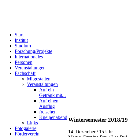
Start
Institut
Studium
Forschung/Projekte
Internationales
Personen
Veranstaltungen
Fachschaft
Mitgestalten
Veranstaltungen
Auf ein
Getränk mit...
Auf einen
Ausflug
freisehen
Kneipenabend
Wintersemester 2018/19
Links
Fotogalerie
14. Dezember / 15 Uhr
Förderverein