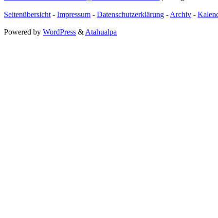
Seitenübersicht
-
Impressum
-
Datenschutzerklärung
-
Archiv
-
Kalen
Powered by
WordPress
&
Atahualpa