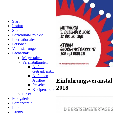
Start
Institut
Studium
Forschung/Projekte
Internationales
Personen
Veranstaltungen
Fachschaft
Mitgestalten
Veranstaltungen
Auf ein
Getränk mit...
Auf einen
Einführungsveranstal
Ausflug
freisehen
2018
Kneipenabend
Links
Fotogalerie
Förderverein
Links
Archiv