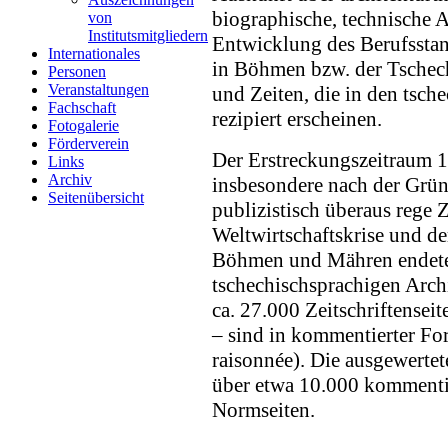
biographische, technische A
von
Institutsmitgliedern
Entwicklung des Berufssta
Internationales
in Böhmen bzw. der Tschec
Personen
Veranstaltungen
und Zeiten, die in den tsch
Fachschaft
rezipiert erscheinen.
Fotogalerie
Förderverein
Der Erstreckungszeitraum 
Links
Archiv
insbesondere nach der Grü
Seitenübersicht
publizistisch überaus rege 
Weltwirtschaftskrise und de
Böhmen und Mähren endete.
tschechischsprachigen Archi
ca. 27.000 Zeitschriftensei
– sind in kommentierter Fo
raisonnée). Die ausgewertet
über etwa 10.000 kommentie
Normseiten.