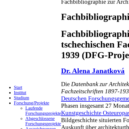
Fachbibliographie zur Arch
Fachbibliographi
Fachbibliographi
tschechischen Fa
1939 (DFG-Proje
Dr. Alena Janatková
Die
Datenbank zur Architek
Start
Fachzeitschriften 1897-19
Institut
Deutschen Forschungsgeme
Studium
Forschung/Projekte
Phasen insgesamt 27 Monat
Laufende
Kunstgeschichte Osteuropa
Forschungsprojekte
Abgeschlossene
Bildgeschichte situierten F
Forschungsprojekte
Auskunft über architekturth
Auszeichnungen