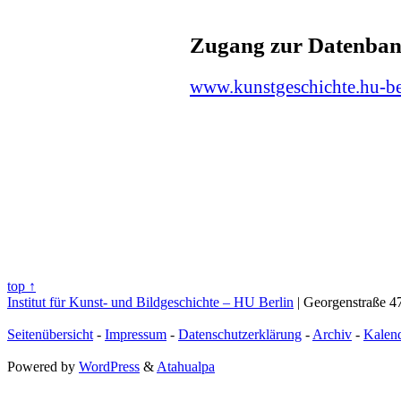
Zugang zur Datenba
www.kunstgeschichte.hu-ber
top ↑
Institut für Kunst- und Bildgeschichte – HU Berlin
| Georgenstraße 47
Seitenübersicht
-
Impressum
-
Datenschutzerklärung
-
Archiv
-
Kalen
Powered by
WordPress
&
Atahualpa