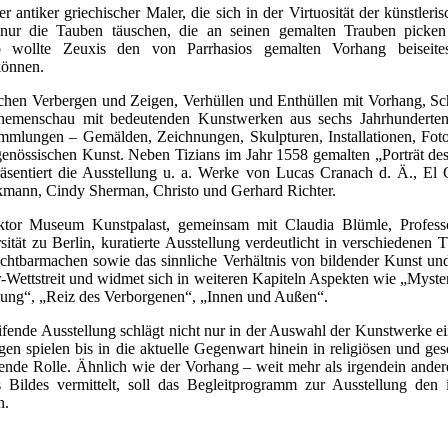
r antiker griechischer Maler, die sich in der Virtuosität der künstle
 nur die Tauben täuschen, die an seinen gemalten Trauben picken 
o wollte Zeuxis den von Parrhasios gemalten Vorhang beiseite
können.
chen Verbergen und Zeigen, Verhüllen und Enthüllen mit Vorhang, Sch
Themenschau mit bedeutenden Kunstwerken aus sechs Jahrhunderten 
ammlungen – Gemälden, Zeichnungen, Skulpturen, Installationen, Foto
tgenössischen Kunst. Neben Tizians im Jahr 1558 gemalten „Porträt des
sentiert die Ausstellung u. a. Werke von Lucas Cranach d. Ä., El G
mann, Cindy Sherman, Christo und Gerhard Richter.
tor Museum Kunstpalast, gemeinsam mit Claudia Blümle, Professo
ität zu Berlin, kuratierte Ausstellung verdeutlicht in verschiedene
chtbarmachen sowie das sinnliche Verhältnis von bildender Kunst 
-Wettstreit und widmet sich in weiteren Kapiteln Aspekten wie „Myste
lung“, „Reiz des Verborgenen“, „Innen und Außen“.
ende Ausstellung schlägt nicht nur in der Auswahl der Kunstwerke e
gen spielen bis in die aktuelle Gegenwart hinein in religiösen und g
ende Rolle. Ähnlich wie der Vorhang – weit mehr als irgendein ander
 Bildes vermittelt, soll das Begleitprogramm zur Ausstellung den i
n.