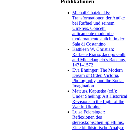
Publikationen
Michail Chatzidakis:
Transformationen der Antike
bei Raffael und seinem
Umkreis. Concetti
anticamente moderni e
modernamente antichi in der
Sala di Costantino
Kathleen W. Christian:
Raffaele Riario, Jacopo Galli,
and Michelangelo’s Bacchus,
1471–1572
Eva Ehninger: The Modern
Dream of Order. Victoria,
Photography, and the Social
Imagination
Mateusz Kapustka (ed.):
Under Shelling: Art Historical
Revisions in the Light of the
War in Ukraine
Luisa Feiersinger:
Reflexionen des
stereoskopischen Spielfilms.
Eine bildhistorische Analyse