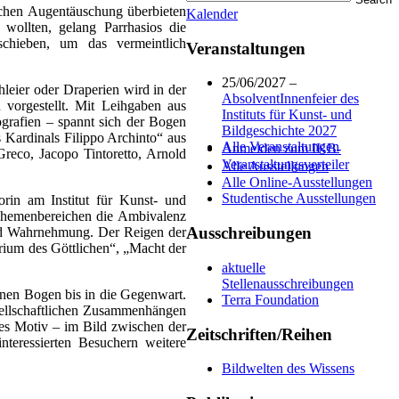
rischen Augentäuschung überbieten
Kalender
wollten, gelang Parrhasios die
schieben, um das vermeintlich
Veranstaltungen
25/06/2027 –
leier oder Draperien wird in der
AbsolventInnenfeier des
vorgestellt. Mit Leihgaben aus
Instituts für Kunst- und
grafien – spannt sich der Bogen
Bildgeschichte 2027
 Kardinals Filippo Archinto“ aus
Alle Veranstaltungen
Anmelden zum IKB-
reco, Jacopo Tintoretto, Arnold
Veranstaltungsverteiler
Alle Ausstellungen
Alle Online-Ausstellungen
Studentische Ausstellungen
rin am Institut für Kunst- und
n Themenbereichen die Ambivalenz
Ausschreibungen
und Wahrnehmung. Der Reigen der
rium des Göttlichen“, „Macht der
aktuelle
Stellenausschreibungen
inen Bogen bis in die Gegenwart.
Terra Foundation
esellschaftlichen Zusammenhängen
es Motiv – im Bild zwischen der
Zeitschriften/Reihen
nteressierten Besuchern weitere
Bildwelten des Wissens