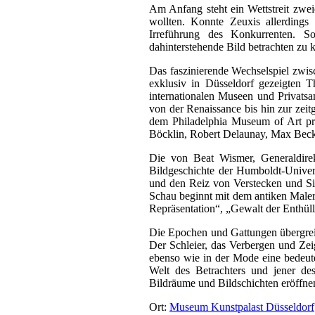
Am Anfang steht ein Wettstreit zweie
wollten. Konnte Zeuxis allerdings
Irreführung des Konkurrenten. S
dahinterstehende Bild betrachten zu 
Das faszinierende Wechselspiel zwis
exklusiv in Düsseldorf gezeigten 
internationalen Museen und Privats
von der Renaissance bis hin zur zei
dem Philadelphia Museum of Art prä
Böcklin, Robert Delaunay, Max Beck
Die von Beat Wismer, Generaldirek
Bildgeschichte der Humboldt-Univers
und den Reiz von Verstecken und Si
Schau beginnt mit dem antiken Maler
Repräsentation“, „Gewalt der Enthül
Die Epochen und Gattungen übergreif
Der Schleier, das Verbergen und Zei
ebenso wie in der Mode eine bedeut
Welt des Betrachters und jener des
Bildräume und Bildschichten eröffne
Ort:
Museum Kunstpalast Düsseldorf