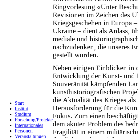
Ringvorlesung «Unter Beschu
Revisionen im Zeichen des Uk
Kriegsgeschehen in Europa – 
Ukraine – dient als Anlass, ü
mediale und historiographisc
nachzudenken, die unseres Er
gestellt wurden.
Neben einigen Einblicken in 
Entwicklung der Kunst- und 
Souveränität kämpfenden Lan
kunsthistoriografischen Proje
die Aktualität des Krieges al
Start
Herausforderung für die Kuns
Institut
Studium
Fokus. Zum einen beschäftigt
Forschung/Projekte
dem akuten Problem des bedro
Internationales
Personen
Fragilität in einem militärisc
Veranstaltungen