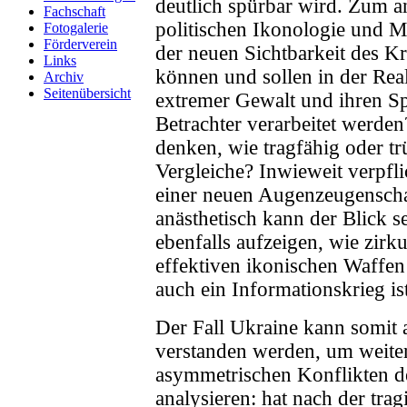
deutlich spürbar wird. Zum a
Fachschaft
politischen Ikonologie und Me
Fotogalerie
Förderverein
der neuen Sichtbarkeit des K
Links
können und sollen in der Real
Archiv
Seitenübersicht
extremer Gewalt und ihren S
Betrachter verarbeitet werde
denken, wie tragfähig oder tr
Vergleiche? Inwieweit verpfli
einer neuen Augenzeugenscha
anästhetisch kann der Blick 
ebenfalls aufzeigen, wie zirk
effektiven ikonischen Waffen
auch ein Informationskrieg ist
Der Fall Ukraine kann somit
verstanden werden, um weite
asymmetrischen Konflikten de
analysieren: hat nach der tra