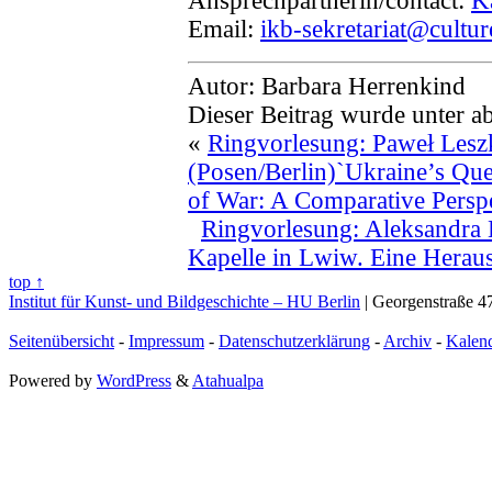
Ansprechpartnerin/contact:
K
Email:
ikb-sekretariat@cultur
Autor: Barbara Herrenkind
Dieser Beitrag wurde unter a
«
Ringvorlesung: Paweł Les
(Posen/Berlin)`Ukraine’s Que
of War: A Comparative Perspe
Ringvorlesung: Aleksandra 
Kapelle in Lwiw. Eine Herau
top ↑
Institut für Kunst- und Bildgeschichte – HU Berlin
| Georgenstraße 47
Seitenübersicht
-
Impressum
-
Datenschutzerklärung
-
Archiv
-
Kalen
Powered by
WordPress
&
Atahualpa