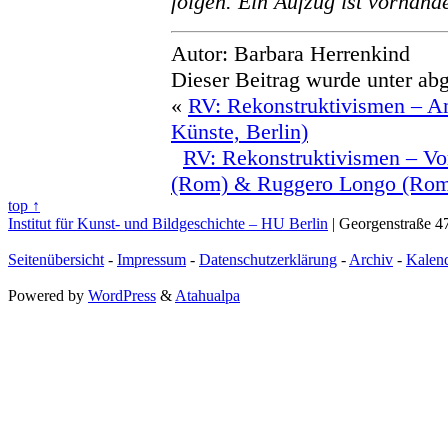
folgen. Ein Aufzug ist vorhand
Autor: Barbara Herrenkind
Dieser Beitrag wurde unter abg
«
RV: Rekonstruktivismen – A
Künste, Berlin)
RV: Rekonstruktivismen – Vor
(Rom) & Ruggero Longo (Ro
top ↑
Institut für Kunst- und Bildgeschichte – HU Berlin
| Georgenstraße 47
Seitenübersicht
-
Impressum
-
Datenschutzerklärung
-
Archiv
-
Kalen
Powered by
WordPress
&
Atahualpa