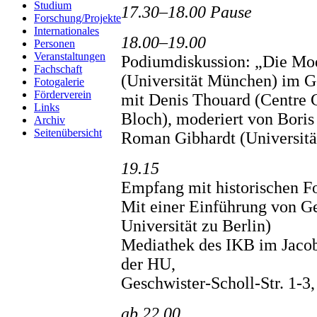
Studium
17.30–18.00 Pause
Forschung/Projekte
Internationales
18.00–19.00
Personen
Veranstaltungen
Podiumdiskussion: „Die Mo
Fachschaft
(Universität München) im G
Fotogalerie
Förderverein
mit Denis Thouard (Centre
Links
Bloch), moderiert von Boris
Archiv
Seitenübersicht
Roman Gibhardt (Universität
19.15
Empfang mit historischen Fo
Mit einer Einführung von G
Universität zu Berlin)
Mediathek des IKB im Jac
der HU,
Geschwister-Scholl-Str. 1-3
ab 22.00