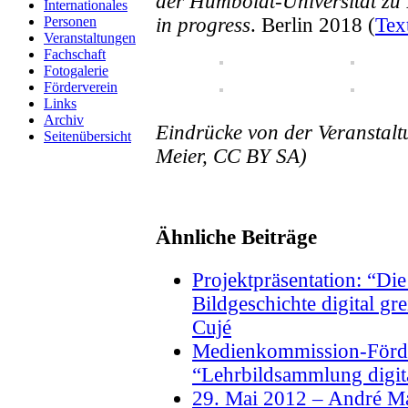
der Humboldt-Universität zu 
Internationales
in progress
. Berlin 2018 (
Tex
Personen
Veranstaltungen
Fachschaft
Fotogalerie
Förderverein
Links
Archiv
Eindrücke von der Veranstaltu
Seitenübersicht
Meier, CC BY SA)
Ähnliche Beiträge
Projektpräsentation: “Di
Bildgeschichte digital gr
Cujé
Medienkommission-Förde
“Lehrbildsammlung digit
29. Mai 2012 – André Ma