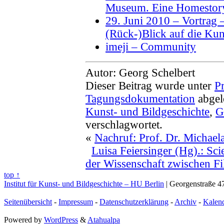
Museum. Eine Homestor
29. Juni 2010 – Vortrag 
(Rück-)Blick auf die Ku
imeji – Community
Autor: Georg Schelbert
Dieser Beitrag wurde unter
Pr
Tagungsdokumentation
abgel
Kunst- und Bildgeschichte
,
G
verschlagwortet.
«
Nachruf: Prof. Dr. Michael
Luisa Feiersinger (Hg).: Sci
der Wissenschaft zwischen Fi
top ↑
Institut für Kunst- und Bildgeschichte – HU Berlin
| Georgenstraße 47
Seitenübersicht
-
Impressum
-
Datenschutzerklärung
-
Archiv
-
Kalen
Powered by
WordPress
&
Atahualpa