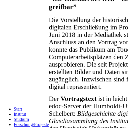
greifbar”
Die Vorstellung der historis
digitalen Erschließung im Pr
Juni 2018 in der Mediathek st
Anschluss an den Vortrag vo
konnte das Publikum am Tou
Computerarbeitsplätzen den Zu
ausprobieren. Die seit Proje
erstellten Bilder und Daten si
zugänglich. Inzwischen sind f
digital repräsentiert.
Der
Vortragstext
ist in leic
edoc-Server der Humboldt-Uni
Start
Schelbert:
Bildgeschichte digi
Institut
Studium
Glasdiasammlung des Institut
Forschung/Projekte