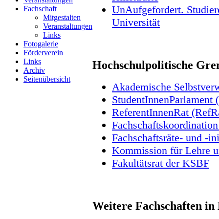
UnAufgefordert. Studie
Fachschaft
Mitgestalten
Universität
Veranstaltungen
Links
Fotogalerie
Förderverein
Links
Hochschulpolitische Gre
Archiv
Seitenübersicht
Akademische Selbstver
StudentInnenParlament 
ReferentInnenRat (RefR
Fachschaftskoordinatio
Fachschaftsräte- und -i
Kommission für Lehre 
Fakultätsrat der KSBF
Weitere Fachschaften in 