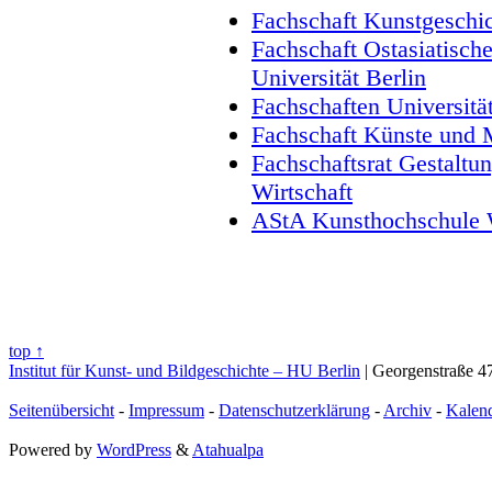
Fachschaft Kunstgeschich
Fachschaft Ostasiatisch
Universität Berlin
Fachschaften Universitä
Fachschaft Künste und 
Fachschaftsrat Gestaltu
Wirtschaft
AStA Kunsthochschule 
top ↑
Institut für Kunst- und Bildgeschichte – HU Berlin
| Georgenstraße 47
Seitenübersicht
-
Impressum
-
Datenschutzerklärung
-
Archiv
-
Kalen
Powered by
WordPress
&
Atahualpa