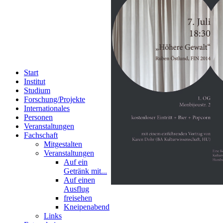
Start
Institut
Studium
Forschung/Projekte
Internationales
Personen
Veranstaltungen
Fachschaft
Mitgestalten
Veranstaltungen
Auf ein
Getränk mit...
Auf einen
Ausflug
freisehen
Kneipenabend
Links