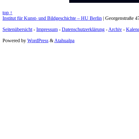
top ↑
Institut für Kunst- und Bildgeschichte – HU Berlin
| Georgenstraße 47
Seitenübersicht
-
Impressum
-
Datenschutzerklärung
-
Archiv
-
Kalen
Powered by
WordPress
&
Atahualpa