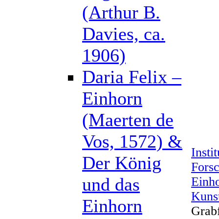
(Arthur B.
Davies, ca.
1906)
Daria Felix –
Einhorn
(Maerten de
Vos, 1572) &
Insti
Der König
Forsc
und das
Einho
Kuns
Einhorn
Grab