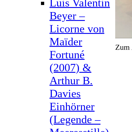
Luis Valentin
Beyer –
Licorne von
Maïder
Zum A
Fortuné
(2007) &
Arthur B.
Davies
Einhörner
(Legende –