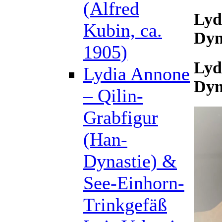
(Alfred
Lyd
Kubin, ca.
Dyn
1905)
Lyd
Lydia Annone
Dyn
– Qilin-
Grabfigur
(Han-
Dynastie) &
See-Einhorn-
Trinkgefäß