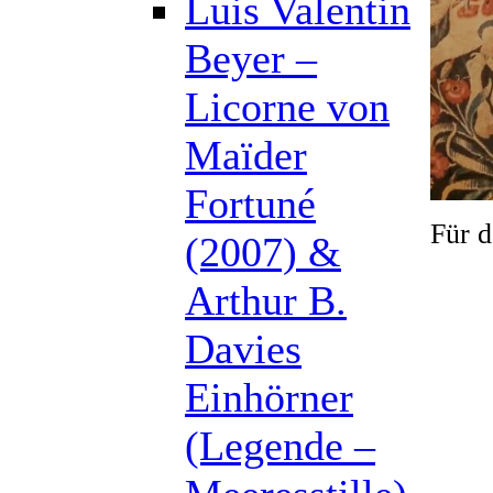
Luis Valentin
Beyer –
Licorne von
Maïder
Fortuné
Für d
(2007) &
Arthur B.
Davies
Einhörner
(Legende –