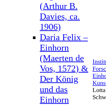
(Arthur B.
Davies, ca.
1906)
Daria Felix –
Einhorn
(Maerten de
Insti
Vos, 1572) &
Forsc
Einho
Der König
Kuns
und das
Lotta
Schw
Einhorn