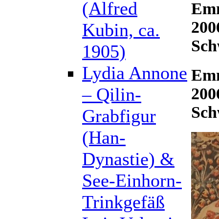
(Alfred
Emm
200
Kubin, ca.
Sch
1905)
Lydia Annone
Emm
– Qilin-
200
Sch
Grabfigur
(Han-
Dynastie) &
See-Einhorn-
Trinkgefäß