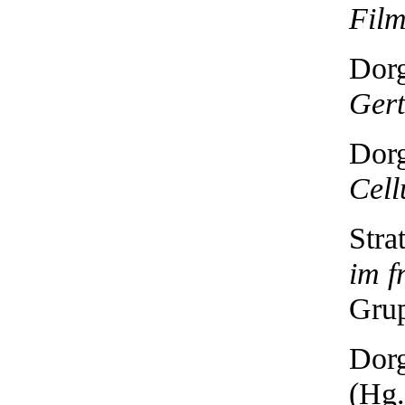
Fil
Dorg
Ger
Dorg
Cell
Stra
im f
Grup
Dorg
(Hg.