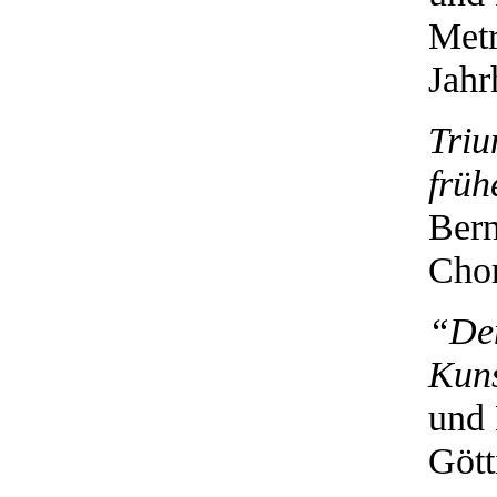
Metr
Jahr
Triu
früh
Bern
Chor
“Dem
Kuns
und 
Gött