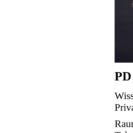
PD 
Wiss
Priv
Rau