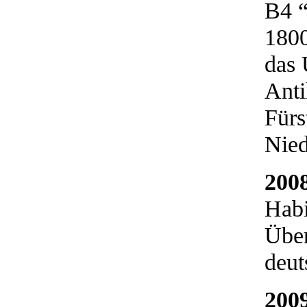
B4 “
1800
das 
Anti
Fürs
Nie
200
Habi
Über
deut
200