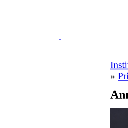
Inst
»
Pr
Ann