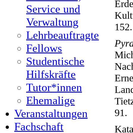
Erde
Service und
Kult
Verwaltung
152.
Lehrbeauftragte
Pyra
Fellows
Mich
Studentische
Nach
Hilfskräfte
Erne
Tutor*innen
Land
Ehemalige
Tiet
91.
Veranstaltungen
Fachschaft
Kata