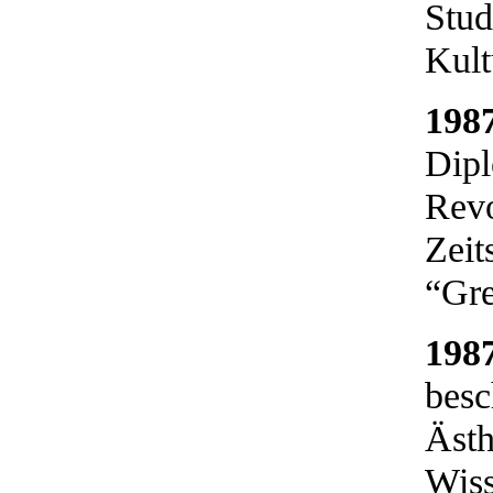
Stud
Kult
198
Dipl
Revo
Zeit
“Gre
198
besc
Ästh
Wiss