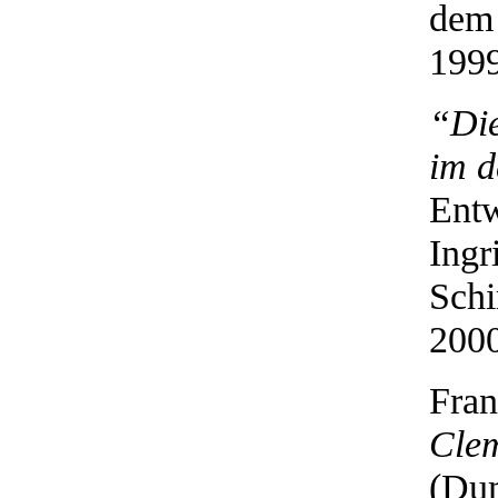
dem 
1999
“Die
im d
Entw
Ingr
Schi
2000
Fran
Clem
(Dum