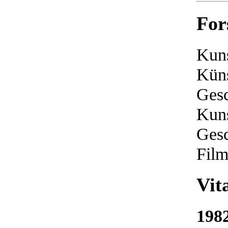
For
Kuns
Küns
Gesc
Kuns
Gesc
Film
Vit
198