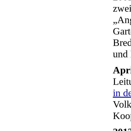
zwei
„Ang
Gart
Bred
und 
Apri
Leit
in d
Volk
Koo