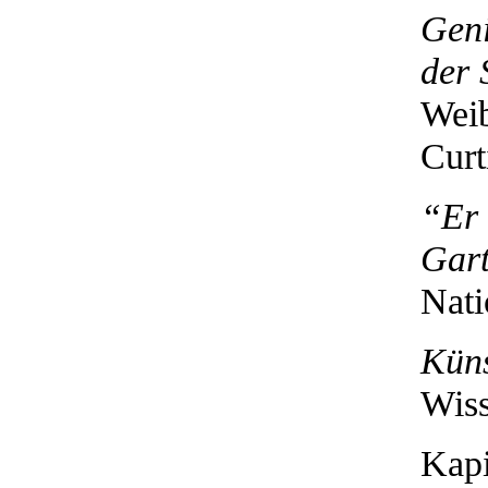
Geni
der 
Weib
Curt
“Er 
Gart
Nati
Küns
Wiss
Kap