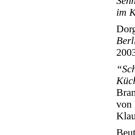
Sehn
im K
Dorg
Berl
2003
“Sch
Küch
Bran
von 
Klau
Beut