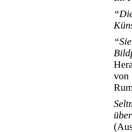
“Die
Küns
“Sie
Bild
Hera
von 
Rump
Sel
über
(Aus