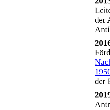
201
Leit
der 
Anti
201
Förd
Nach
1950
der 
201
Antr