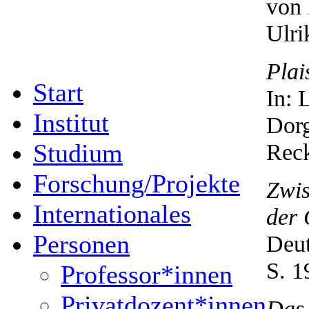
von 
Ulri
Plai
Start
In: 
Institut
Dorg
Studium
Reck
Forschung/Projekte
Zwis
Internationales
der 
Personen
Deut
S. 1
Professor*innen
Privatdozent*innen
Das 