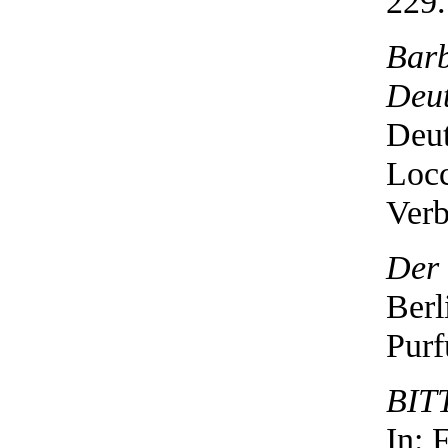
229.
Barb
Deut
Deut
Locc
Verb
Der 
Berl
Purf
BIT
In: 