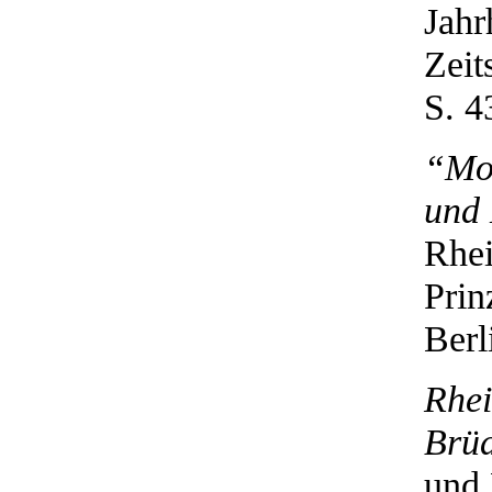
Jahr
Zeit
S. 4
“Mon
und 
Rhei
Prin
Berl
Rhei
Brüd
und 