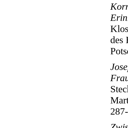
Korn
Erin
Klos
des 
Pots
Jose
Frau
Stec
Mart
287-
Zwis