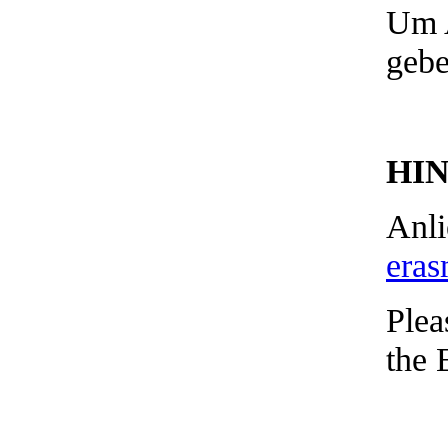
Um A
gebe
HI
Anli
eras
Plea
the 