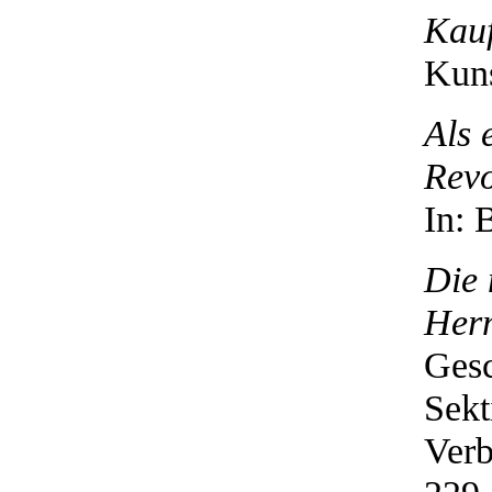
Kauf
Kuns
Als 
Revo
In: 
Die 
Herm
Gesc
Sek
Verb