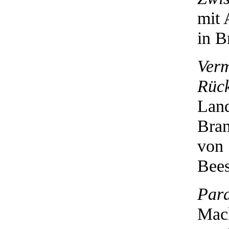
mit 
in B
Verm
Rüc
Land
Bran
von 
Bees
Para
Mach