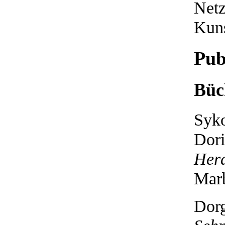
Netz
Kuns
Pub
Büc
Syko
Dori
Hera
Mar
Dorg