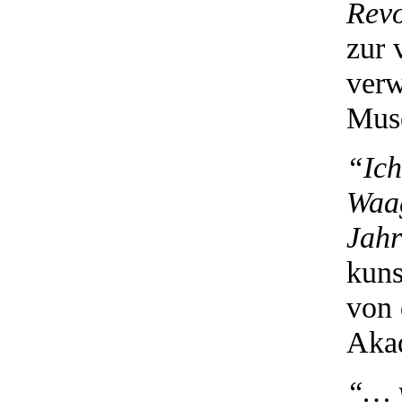
Revo
zur 
verw
Muse
“Ich
Waag
Jahr
kuns
von 
Akad
“… v