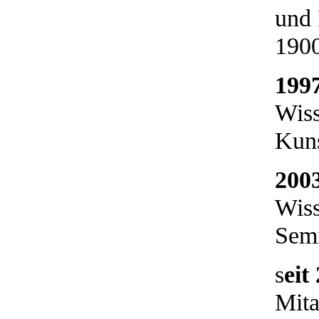
und 
1900
199
Wiss
Kuns
200
Wiss
Sem
s
eit
Mita