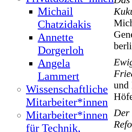
Michail
Kuk
Mich
Chatzidakis
Gene
Annette
berl
Dorgerloh
Ewig
Angela
Frie
Lammert
und 
Wissenschaftliche
Höfe
Mitarbeiter*innen
Der 
Mitarbeiter*innen
Refo
für Technik,