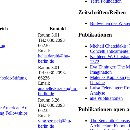
Terra Foundation
Zeitschriften/Reihen
Bildwelten des Wisse
eich
Kontakt
Publikationen
Raum: 3.01
Tel.: 030.2093-
ung
66236
Michail Chatzidakis:
Email:
Concetti anticamente 
helia.darabi@hu-
Kathleen W. Christian
berlin.de
1572
Eva Ehninger: The Mo
Raum: 3.01
Imagination
Tel.: 030.2093-
Mateusz Kapustka (ed.
boldt-Stiftung
66236
Ukraine
Email:
Luisa Feiersinger: Re
anabelle.kriznar@hu-
Analyse
berlin.de
alle Publikationen
Raum: 3.26
Tel.: 030.2093-
or American Art
Publikationen open a
66235
ing Fellowships
Email:
The Semantic Census:
ying.sze.pek@hu-
Architecture Known i
berlin.de