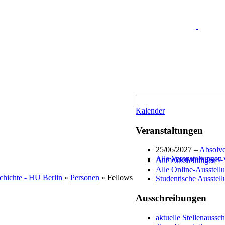
Kalender
Veranstaltungen
25/06/2027 –
Absolve
Alle Veranstaltungen
Anmelden zum IKB-Ve
Alle Ausstellungen
Alle Online-Ausstell
schichte - HU Berlin
»
Personen
» Fellows
Studentische Ausstel
Ausschreibungen
aktuelle Stellenaussc