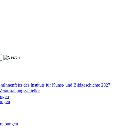
ntInnenfeier des Instituts für Kunst- und Bildgeschichte 2027
ranstaltungsverteiler
ungen
lungen
hreibungen