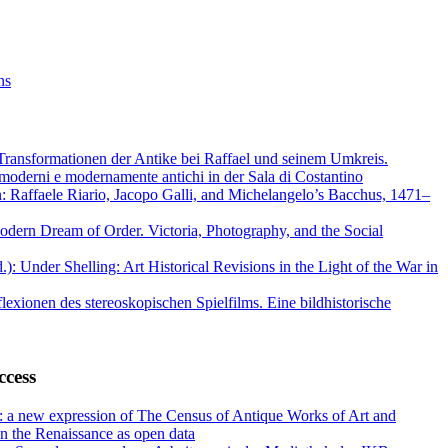
ns
 Transformationen der Antike bei Raffael und seinem Umkreis.
moderni e modernamente antichi in der Sala di Costantino
: Raffaele Riario, Jacopo Galli, and Michelangelo’s Bacchus, 1471–
dern Dream of Order. Victoria, Photography, and the Social
): Under Shelling: Art Historical Revisions in the Light of the War in
flexionen des stereoskopischen Spielfilms. Eine bildhistorische
ccess
 a new expression of The Census of Antique Works of Art and
n the Renaissance as open data