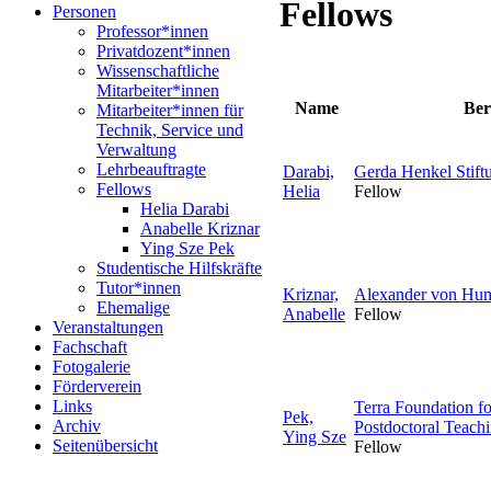
Fellows
Personen
Professor*innen
Privatdozent*innen
Wissenschaftliche
Mitarbeiter*innen
Name
Ber
Mitarbeiter*innen für
Technik, Service und
Verwaltung
Lehrbeauftragte
Darabi,
Gerda Henkel Stift
Fellows
Helia
Fellow
Helia Darabi
Anabelle Kriznar
Ying Sze Pek
Studentische Hilfskräfte
Tutor*innen
Kriznar,
Alexander von Hum
Ehemalige
Anabelle
Fellow
Veranstaltungen
Fachschaft
Fotogalerie
Förderverein
Links
Terra Foundation f
Pek,
Archiv
Postdoctoral Teach
Ying Sze
Seitenübersicht
Fellow