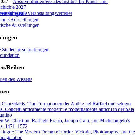
2027 –
AbsolventInnenfeier des Instituts für Kunst- und
schichte 2027
eranstaltungen
en zum IKB-Veranstaltungsverteiler
usstellungen
nline-Ausstellungen
tische Ausstellungen
bungen
e Stellenausschreibungen
Foundation
ten/Reihen
lten des Wissens
onen
 Chatzidakis: Transformationen der Antike bei Raffael und seinem
s. Concetti anticamente moderni e modernamente antichi in der Sala
antino
n W. Christian: Raffaele Riario, Jacopo Galli, and Michelangelo’s
s, 1471–1572
ninger: The Modern Dream of Order. Victoria, Photography, and the
Imagination