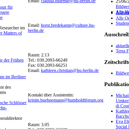
Email:
claudia.bluemle@hu-berlin.de
25/06/
Bildge
ssur für
Alle V
euere
Anmeld
Alle A
te
Alle O
Studen
Email:
horst.bredekamp@culture.hu-
 Researcher im
berlin.de
r Matters of
Ausschrei
aktuell
Terra 
Raum: 2.13
te der Frühen
Tel.: 030.2093-66249
Zeitschrif
Fax: 030.2093-66251
Email:
kathleen.christian@hu-berlin.de
Bildwe
m im Berliner
Publikati
nt des
ums
Kontakt über Assistentin:
Michail
kristin.buehnemann@humboldtforum.org
Umkrei
ische Schlösser
di Cost
lin-
Kathlee
Bacchu
eraldirektor
Eva Eh
Raum: 3.05
Social 