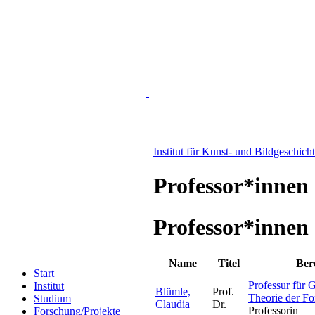
Institut für Kunst- und Bildgeschich
Professor*innen
Professor*innen
Name
Titel
Ber
Start
Professur für 
Institut
Blümle,
Prof.
Theorie der F
Studium
Claudia
Dr.
Professorin
Forschung/Projekte