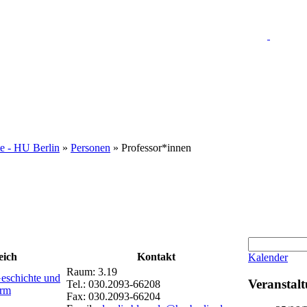
te - HU Berlin
»
Personen
» Professor*innen
eich
Kontakt
Kalender
Raum: 3.19
Geschichte und
Veranstal
Tel.: 030.2093-66208
orm
Fax: 030.2093-66204