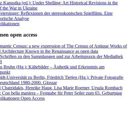
 Kapustka (ed.): Under Shelling: Art Historical Revisions in the
f the War in Ukraine
eiersinger: Reflexionen des stereoskopischen Spielfilms. Eine
torische Analyse
blikationen
nen open access
mantic Census: a new expression of The Census of Antique Works of
d Architecture Known in the Renaissance as open data
 Schriften zu den Sammlungen und zur Arbeitspraxis der Mediathek
B
s Bruhn (Hg.): Kältebilder – Ästhetik und Erkenntnis am
rpunkt
t-Universität zu Berlin, Friedrich Tietjen (Hg.): Private Fotografie
deutschland 1980-2000. Glossar
l Chatzidakis, Henrike Haug, Lisa Marie Roemer, Ursula Rombach
: Con bella maniera – Festgabe für Peter Seiler zum 65. Geburtstag
ublikationen Open Access