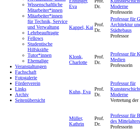
Ehninger,
Prof.
Kunstgeschicht
Wissenschaftliche
Eva
Dr.
Moderne
Mitarbeiter*innen
Professorin
Mitarbeiter*innen
Professur für 
für Technik, Service
Prof.
Architektur un
und Verwaltung
Kappel, Kai
Dr.
Städtebaus
Lehrbeauftragte
Professor
Fellows
Studentische
Hilfskräfte
Professur für 
Tutor*innen
Klonk,
Prof.
Medien
Ehemalige
Charlotte
Dr.
Professorin
Veranstaltungen
Fachschaft
Fotogalerie
Förderverein
Professur für
Links
Prof.
Kunstgeschicht
Kuhn, Eva
Archiv
Dr.
Moderne
Seitenübersicht
Vertretung der
Professur für B
Müller,
Prof.
des Mittelalters
Kathrin
Dr.
Professorin