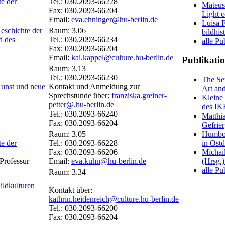
e der
Tel.: 030.2093-66228
Mateusz
Fax: 030.2093-66204
Light o
Email:
eva.ehninger@hu-berlin.de
Luisa F
Geschichte der
Raum: 3.06
bildhis
d des
Tel.: 030.2093-66234
alle Pu
Fax: 030.2093-66204
Email:
kai.kappel@culture.hu-berlin.de
Publikatio
Raum: 3.13
Tel.: 030.2093-66230
The Se
Kunst und neue
Kontakt und Anmeldung zur
Art an
Sprechstunde über:
franziska.greiner-
Kleine
petter@.hu-berlin.de
des IK
Tel.: 030.2093-66240
Matthia
Fax: 030.2093-66204
Gefrie
Humbold
Raum: 3.05
in Ost
e der
Tel.: 030.2093-66228
Michai
Fax: 030.2093-66206
(Hrsg.)
 Professur
Email:
eva.kuhn@hu-berlin.de
alle P
Raum: 3.34
ildkulturen
Kontakt über:
kathrin.heidenreich@culture.hu-berlin.de
Tel.: 030.2093-66200
Fax: 030.2093-66204