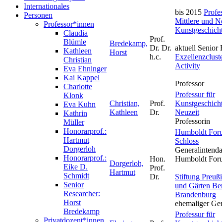
Internationales
bis 2015
Profe
Personen
Mittlere und N
Professor*innen
Kunstgeschich
Claudia
Prof.
Blümle
Bredekamp,
Dr. Dr.
aktuell Senior
Kathleen
Horst
h.c.
Exzellenzcluste
Christian
Activity
Eva Ehninger
Kai Kappel
Professor
Charlotte
Professur für
Klonk
Christian,
Prof.
Kunstgeschich
Eva Kuhn
Kathleen
Dr.
Neuzeit
Kathrin
Professorin
Müller
Honorarprof.:
Humboldt Foru
Hartmut
Schloss
Dorgerloh
Generalintenda
Honorarprof.:
Hon.
Humboldt For
Dorgerloh,
Eike D.
Prof.
Hartmut
Schmidt
Dr.
Stiftung Preuß
Senior
und Gärten Ber
Researcher:
Brandenburg
Horst
ehemaliger Gen
Bredekamp
Professur für
Privatdozent*innen