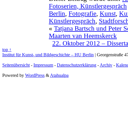
Fotoserien,
Künstlergespräch
Berlin
,
Fotografie
,
Kunst
,
Kun
Künstlergespräch
,
Stadtforsc
«
Tatjana Bartsch und Peter S
Maarten van Heemskerck
22. Oktober 2012 – Disserta
top ↑
Institut für Kunst- und Bildgeschichte – HU Berlin
| Georgenstraße 47
Seitenübersicht
-
Impressum
-
Datenschutzerklärung
-
Archiv
-
Kalen
Powered by
WordPress
&
Atahualpa