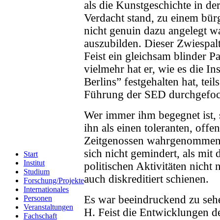
als die Kunstgeschichte in de
Verdacht stand, zu einem bür
nicht genuin dazu angelegt 
auszubilden. Dieser Zwiespalt
Feist ein gleichsam blinder P
vielmehr hat er, wie es die In
Berlins” festgehalten hat, tei
Führung der SED durchgefoc
Wer immer ihm begegnet ist, 
ihn als einen toleranten, off
Zeitgenossen wahrgenommen h
sich nicht gemindert, als mit
Start
Institut
politischen Aktivitäten nicht
Studium
auch diskreditiert schienen.
Forschung/Projekte
Internationales
Es war beeindruckend zu seh
Personen
Veranstaltungen
H. Feist die Entwicklungen de
Fachschaft