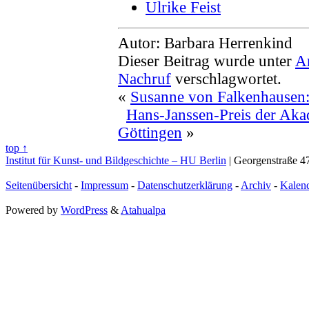
Ulrike Feist
Autor: Barbara Herrenkind
Dieser Beitrag wurde unter
A
Nachruf
verschlagwortet.
«
Susanne von Falkenhausen: 
Hans-Janssen-Preis der Aka
Göttingen
»
top ↑
Institut für Kunst- und Bildgeschichte – HU Berlin
| Georgenstraße 47
Seitenübersicht
-
Impressum
-
Datenschutzerklärung
-
Archiv
-
Kalen
Powered by
WordPress
&
Atahualpa