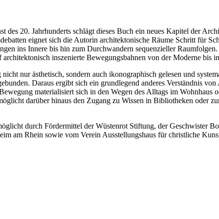
 des 20. Jahrhunderts schlägt dieses Buch ein neues Kapitel der Archi
ebatten eignet sich die Autorin architektonische Räume Schritt für Sch
gen ins Innere bis hin zum Durchwandern sequenzieller Raumfolgen.
uf architektonisch inszenierte Bewegungsbahnen von der Moderne bis i
icht nur ästhetisch, sondern auch ikonographisch gelesen und systema
nden. Daraus ergibt sich ein grundlegend anderes Verständnis von A
 Bewegung materialisiert sich in den Wegen des Alltags im Wohnhaus o
öglicht darüber hinaus den Zugang zu Wissen in Bibliotheken oder z
glicht durch Fördermittel der Wüstenrot Stiftung, der Geschwister B
lheim am Rhein sowie vom Verein Ausstellungshaus für christliche Kun