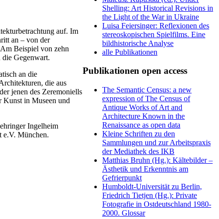
Shelling: Art Historical Revisions in
the Light of the War in Ukraine
Luisa Feiersinger: Reflexionen des
tekturbetrachtung auf. Im
stereoskopischen Spielfilms. Eine
ritt an – von der
bildhistorische Analyse
 Am Beispiel von zehn
alle Publikationen
n die Gegenwart.
Publikationen open access
tisch an die
rchitekturen, die aus
The Semantic Census: a new
der jenen des Zeremoniells
expression of The Census of
ur Kunst in Museen und
Antique Works of Art and
Architecture Known in the
Renaissance as open data
oehringer Ingelheim
Kleine Schriften zu den
st e.V. München.
Sammlungen und zur Arbeitspraxis
der Mediathek des IKB
Matthias Bruhn (Hg.): Kältebilder –
Ästhetik und Erkenntnis am
Gefrierpunkt
Humboldt-Universität zu Berlin,
Friedrich Tietjen (Hg.): Private
Fotografie in Ostdeutschland 1980-
2000. Glossar