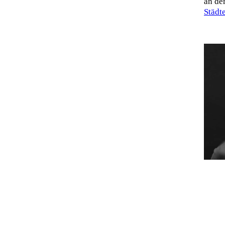
an de
Städt