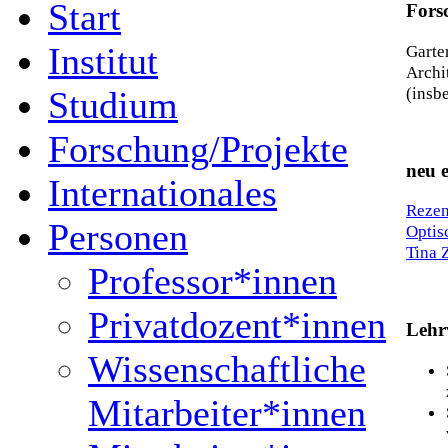
Start
Fors
Institut
Garte
Archi
(insb
Studium
Forschung/Projekte
neu e
Internationales
Rezen
Personen
Optis
Tina 
Professor*innen
Privatdozent*innen
Lehr
Wissenschaftliche
Mitarbeiter*innen