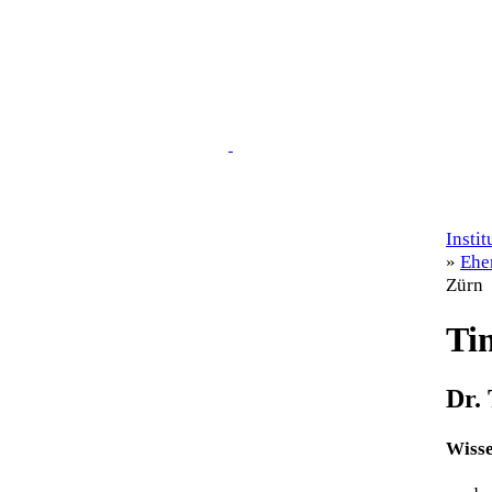
Insti
»
Ehe
Zürn
Ti
Dr.
Wisse