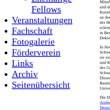
Mitar
Fellows
und d
Kunst
an der
Veranstaltungen
der H
schri
Fachschaft
in Be
Doktor
Fotogalerie
In ih
Förderverein
Schwe
sie s
Links
und K
des G
Archiv
Schwe
Disse
Seitenübersicht
Raum 
Unive
Die D
Arnhe
Deuts