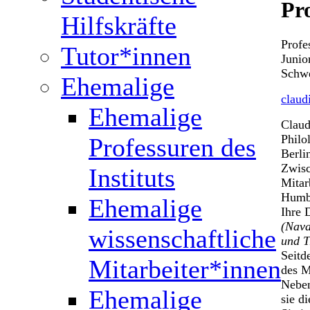
Pr
Hilfskräfte
Profe
Tutor*innen
Junio
Schwe
Ehemalige
claud
Ehemalige
Claud
Philo
Professuren des
Berli
Zwisc
Instituts
Mitar
Humbo
Ehemalige
Ihre 
(Nava
wissenschaftliche
und T
Seitd
Mitarbeiter*innen
des M
Neben
Ehemalige
sie d