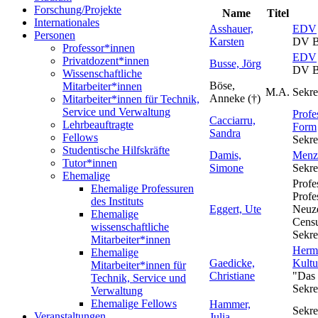
Forschung/Projekte
Name
Titel
Internationales
Asshauer,
EDV
Personen
Karsten
DV Be
Professor*innen
EDV
Privatdozent*innen
Busse, Jörg
DV Be
Wissenschaftliche
Böse,
Mitarbeiter*innen
M.A.
Sekre
Anneke (†)
Mitarbeiter*innen für Technik,
Service und Verwaltung
Profe
Cacciarru,
Lehrbeauftragte
Form
Sandra
Fellows
Sekre
Studentische Hilfskräfte
Damis,
Menz
Tutor*innen
Simone
Sekre
Ehemalige
Profe
Ehemalige Professuren
Profe
des Instituts
Eggert, Ute
Neuze
Ehemalige
Cens
wissenschaftliche
Sekre
Mitarbeiter*innen
Herm
Ehemalige
Gaedicke,
Kultu
Mitarbeiter*innen für
Christiane
"Das 
Technik, Service und
Sekre
Verwaltung
Ehemalige Fellows
Hammer,
Sekre
Veranstaltungen
Julia