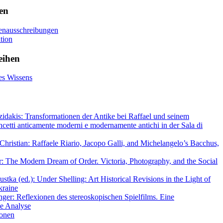
en
llenausschreibungen
tion
eihen
es Wissens
zidakis: Transformationen der Antike bei Raffael und seinem
cetti anticamente moderni e modernamente antichi in der Sala di
Christian: Raffaele Riario, Jacopo Galli, and Michelangelo’s Bacchus,
: The Modern Dream of Order. Victoria, Photography, and the Social
tka (ed.): Under Shelling: Art Historical Revisions in the Light of
kraine
nger: Reflexionen des stereoskopischen Spielfilms. Eine
he Analyse
ionen