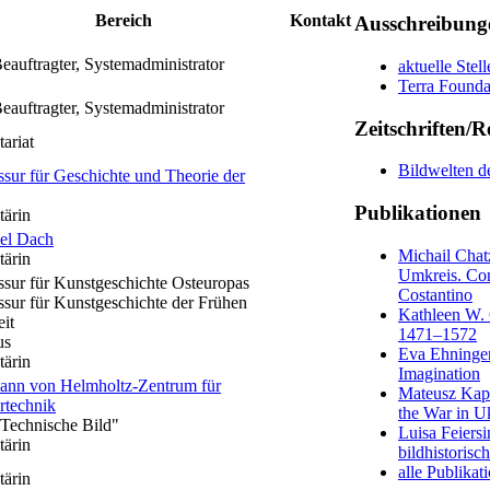
Bereich
Kontakt
Ausschreibung
auftragter, Systemadministrator
aktuelle Ste
Terra Founda
auftragter, Systemadministrator
Zeitschriften/R
tariat
Bildwelten d
ssur für Geschichte und Theorie der
Publikationen
tärin
el Dach
Michail Chat
tärin
Umkreis. Con
ssur für Kunstgeschichte Osteuropas
Costantino
ssur für Kunstgeschichte der Frühen
Kathleen W. 
it
1471–1572
us
Eva Ehninger
tärin
Imagination
ann von Helmholtz-Zentrum für
Mateusz Kapus
rtechnik
the War in U
Technische Bild"
Luisa Feiersi
tärin
bildhistorisc
alle Publikat
tärin