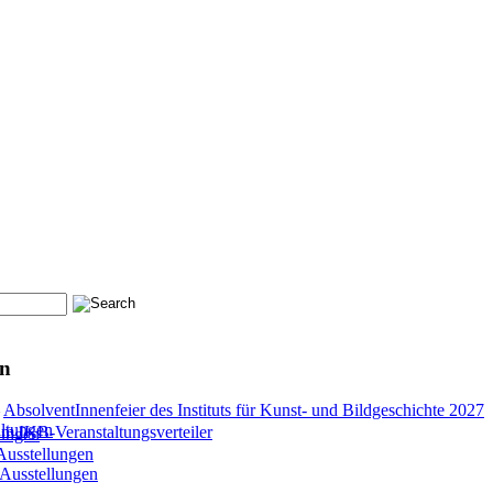
en
–
AbsolventInnenfeier des Instituts für Kunst- und Bildgeschichte 2027
altungen
 IKB-Veranstaltungsverteiler
lungen
Ausstellungen
 Ausstellungen