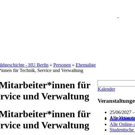
Bildgeschichte - HU Berlin
»
Personen
»
Ehemalige
*innen für Technik, Service und Verwaltung
Mitarbeiter*innen für
Kalender
ervice und Verwaltung
Veranstaltung
Mitarbeiter*innen für
25/06/2027 
Alle Veranst
Anmelden zum
Alle Ausstel
ervice und Verwaltung
Alle Online-
Studentische