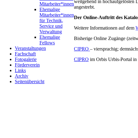
weitgehend in hochaufgelösten D
Mitarbeiter*innen
angestrebt.
Ehemalige
Mitarbeiter*innen
Der Online-Auftritt des Katalo
für Technik,
Service und
Weitere Informationen auf dem
W
Verwaltung
Ehemalige
Bisherige Online Zugänge (zeitwe
Fellows
Veranstaltungen
CIPRO
– viersprachig; demnäch
Fachschaft
Fotogalerie
CIPRO
im Orbis Urbis-Portal i
Förderverein
Links
Archiv
Seitenübersicht