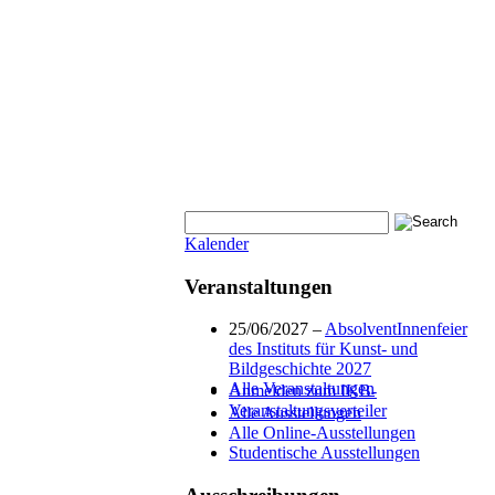
Kalender
Veranstaltungen
25/06/2027 –
AbsolventInnenfeier
des Instituts für Kunst- und
Bildgeschichte 2027
Alle Veranstaltungen
Anmelden zum IKB-
Veranstaltungsverteiler
Alle Ausstellungen
Alle Online-Ausstellungen
Studentische Ausstellungen