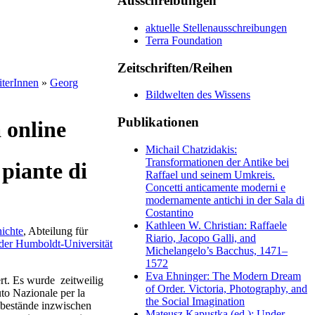
Ausschreibungen
aktuelle Stellenausschreibungen
Terra Foundation
Zeitschriften/Reihen
iterInnen
»
Georg
Bildwelten des Wissens
Publikationen
 online
Michail Chatzidakis:
Transformationen der Antike bei
 piante di
Raffael und seinem Umkreis.
Concetti anticamente moderni e
modernamente antichi in der Sala di
Costantino
Kathleen W. Christian: Raffaele
hichte
, Abteilung für
Riario, Jacopo Galli, and
e der Humboldt-Universität
Michelangelo’s Bacchus, 1471–
1572
Eva Ehninger: The Modern Dream
rt. Es wurde zeitweilig
of Order. Victoria, Photography, and
uto Nazionale per la
the Social Imagination
nbestände inzwischen
Mateusz Kapustka (ed.): Under