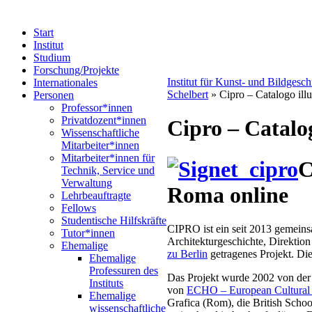
Start
Institut
Studium
Forschung/Projekte
Institut für Kunst- und Bildgesc
Internationales
Schelbert
» Cipro – Catalogo illu
Personen
Professor*innen
Privatdozent*innen
Cipro – Catalog
Wissenschaftliche
Mitarbeiter*innen
Mitarbeiter*innen für
C
Technik, Service und
Verwaltung
Roma online
Lehrbeauftragte
Fellows
Studentische Hilfskräfte
CIPRO ist ein seit 2013 gemein
Tutor*innen
Architekturgeschichte, Direktio
Ehemalige
zu Berlin
getragenes Projekt. Die
Ehemalige
Professuren des
Das Projekt wurde 2002 von der B
Instituts
von
ECHO – European Cultural 
Ehemalige
Grafica (Rom), die British Scho
wissenschaftliche