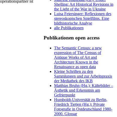
perationspartner ist
Shelling: Art Historical Revisions in
the Light of the War in Ukraine
Luisa Feiersinger: Reflexionen des
stereoskopischen Spielfilms. Eine
bildhistorische Analyse
alle Publikationen
Publikationen open access
The Semantic Census: a new
expression of The Census of
Antique Works of Art and
Architecture Known in the
Renaissance as open data
Kleine Schriften zu den
Sammlungen und zur Arbeitspraxis
der Mediathek des IKB
Matthias Bruhn (Hg.): Kältebilder –
Ästhetik und Erkenntnis am
Gefrierpunkt
Humboldt-Universität zu Berlin,
Friedrich Tietjen (Hg.): Private
Fotografie in Ostdeutschland 1980-
2000. Glossar