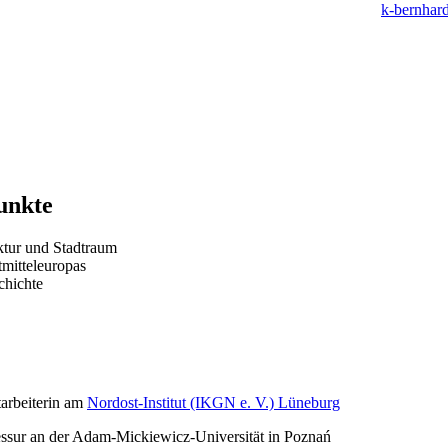
k-bernhar
unkte
ktur und Stadtraum
tmitteleuropas
chichte
arbeiterin am
Nordost-Institut (IKGN e. V.) Lüneburg
sur an der Adam-Mickiewicz-Universität in Poznań