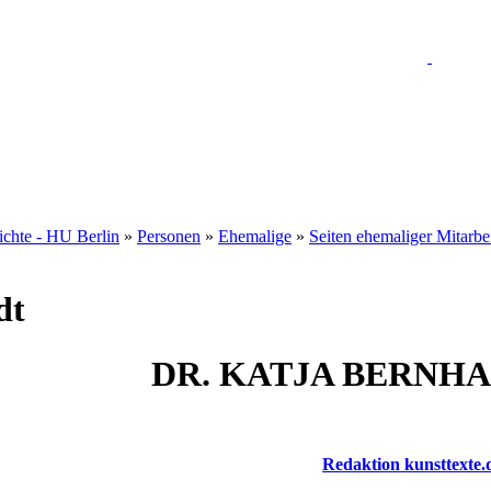
hichte - HU Berlin
»
Personen
»
Ehemalige
»
Seiten ehemaliger Mitarbe
dt
DR. KATJA BERNH
Redaktion kunsttexte.d