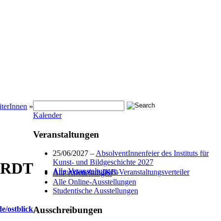
iterInnen
»
Kalender
Veranstaltungen
25/06/2027 –
AbsolventInnenfeier des Instituts für
Kunst- und Bildgeschichte 2027
ARDT
Alle Veranstaltungen
Anmelden zum IKB-Veranstaltungsverteiler
Alle Ausstellungen
Alle Online-Ausstellungen
Studentische Ausstellungen
Ausschreibungen
e/ostblick