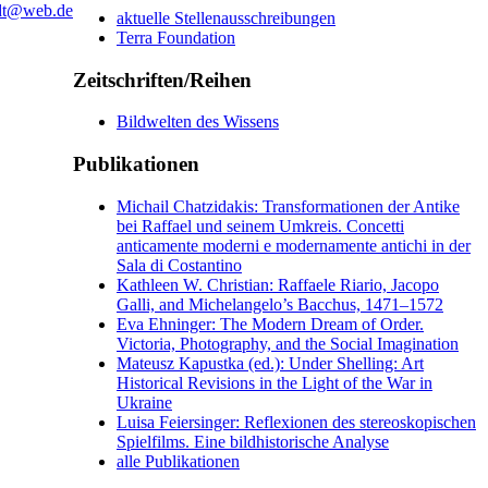
dt@web.de
aktuelle Stellenausschreibungen
Terra Foundation
…
Zeitschriften/Reihen
Bildwelten des Wissens
Publikationen
Michail Chatzidakis: Transformationen der Antike
bei Raffael und seinem Umkreis. Concetti
anticamente moderni e modernamente antichi in der
Sala di Costantino
Kathleen W. Christian: Raffaele Riario, Jacopo
Galli, and Michelangelo’s Bacchus, 1471–1572
Eva Ehninger: The Modern Dream of Order.
Victoria, Photography, and the Social Imagination
Mateusz Kapustka (ed.): Under Shelling: Art
Historical Revisions in the Light of the War in
Ukraine
Luisa Feiersinger: Reflexionen des stereoskopischen
Spielfilms. Eine bildhistorische Analyse
alle Publikationen