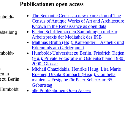
Publikationen open access
The Semantic Census: a new expression of The
mboldt-
Census of Antique Works of Art and Architecture
Known in the Renaissance as open data
Kleine Schriften zu den Sammlungen und zur
abteilung
Arbeitspraxis der Mediathek des IKB
Matthias Bruhn (Hg.): Kältebilder – Ästhetik und
Erkenntnis am Gefrierpunkt
umboldt-
Humboldt-Universität zu Berlin, Friedrich Tietjen
(Hg.): Private Fotografie in Ostdeutschland 1980-
2000. Glossar
r
Michail Chatzidakis, Henrike Haug, Lisa Marie
en in
Roemer, Ursula Rombach (Hrsg.): Con bella
t zu Berlin
maniera – Festgabe für Peter Seiler zum 65.
Geburtstag
r Humboldt-
alle Publikationen Open Access