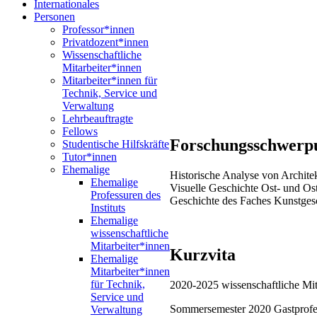
Internationales
Personen
Professor*innen
Privatdozent*innen
Wissenschaftliche
Mitarbeiter*innen
Mitarbeiter*innen für
Technik, Service und
Verwaltung
Lehrbeauftragte
Fellows
Forschungsschwerp
Studentische Hilfskräfte
Tutor*innen
Ehemalige
Historische Analyse von Archite
Ehemalige
Visuelle Geschichte Ost- und Os
Professuren des
Geschichte des Faches Kunstges
Instituts
Ehemalige
wissenschaftliche
Mitarbeiter*innen
Kurzvita
Ehemalige
Mitarbeiter*innen
für Technik,
2020-2025 wissenschaftliche Mit
Service und
Sommersemester 2020 Gastprofes
Verwaltung