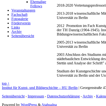
Ehemalige
2018-2020 Vertretungsprofessori
Fellows
Veranstaltungen
2013-2018 wissenschaftliche Mit
Fachschaft
Universität zu Berlin
Fotogalerie
Förderverein
2012 Promotion im Fach Kunstges
Links
der TH Danzig (1904-1945). Insti
Archiv
Bildungswissenschaftlichen Faku
Seitenübersicht
2005-2013 wissenschaftliche Mit
Universität zu Berlin
2003 Abschluss des Studiums mi
städtebaulichen Entwicklung des
Stettin und Analyse der Schrift”
Studium der Kunstgeschichte und
Universität zu Berlin und der 
top ↑
Institut für Kunst- und Bildgeschichte – HU Berlin
| Georgenstraße 47
Seitenübersicht
-
Impressum
-
Datenschutzerklärung
-
Archiv
-
Kalen
Powered by
WordPress
&
Atahualpa