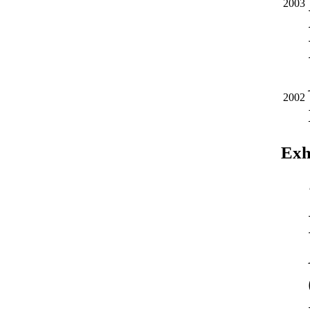
2003
2002
Exh