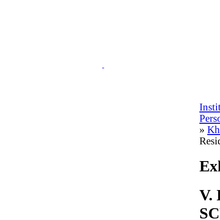
Inst
Pers
»
Kh
Resi
Exh
V.
SC