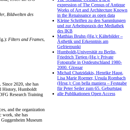
expression of The Census of Antique
Works of Art and Architecture Known
der
,
Bildwelten des
in the Renaissance as open data
Kleine Schriften zu den Sammlungen
und zur Arbeitspraxis der Mediathek
des IKB
Matthias Bruhn (Hg.): Kältebilder –
Hg.):
Filters and Frames
,
Ästhetik und Erkenntnis am
Gefrierpunkt
Humboldt-Universität zu Berlin,
Friedrich Tietjen (Hg.): Private
Fotografie in Ostdeutschland 1980-
2000. Glossar
Michail Chatzidakis, Henrike Haug,
Lisa Marie Roemer, Ursula Rombach
(Hrsg.): Con bella maniera – Festgabe
s. Since 2020, she has
für Peter Seiler zum 65. Geburtstag
ual History, Humboldt
alle Publikationen Open Access
he DFG Research Training
ces, and the organization
ic work, she has
n R. Guggenheim Museum