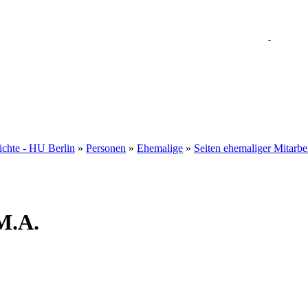
hichte - HU Berlin
»
Personen
»
Ehemalige
»
Seiten ehemaliger Mitarbe
M.A.