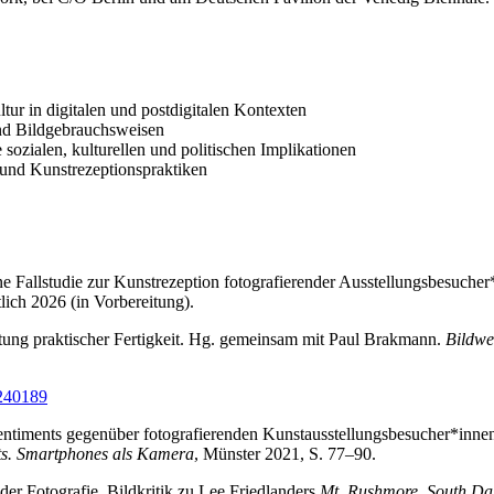
ltur in digitalen und postdigitalen Kontexten
und Bildgebrauchsweisen
 sozialen, kulturellen und politischen Implikationen
und Kunstrezeptionspraktiken
e Fallstudie zur Kunstrezeption fotografierender Ausstellungsbesucher*
ich 2026 (in Vorbereitung).
eitung praktischer Fertigkeit. Hg. gemeinsam mit Paul Brakmann.
Bildwe
9240189
entiments gegenüber fotografierenden Kunstausstellungsbesucher*innen.
s. Smartphones als Kamera
, Münster 2021, S. 77–90.
er Fotografie. Bildkritik zu Lee Friedlanders
Mt. Rushmore, South Da