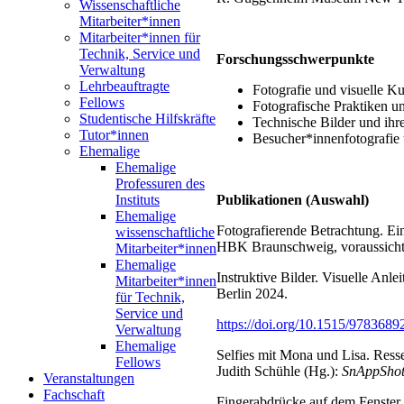
Wissenschaftliche
Mitarbeiter*innen
Mitarbeiter*innen für
Technik, Service und
Forschungsschwerpunkte
Verwaltung
Lehrbeauftragte
Fotografie und visuelle Ku
Fellows
Fotografische Praktiken 
Studentische Hilfskräfte
Technische Bilder und ihre
Tutor*innen
Besucher*innenfotografie 
Ehemalige
Ehemalige
Professuren des
Instituts
Publikationen (Auswahl)
Ehemalige
Fotografierende Betrachtung. Ein
wissenschaftliche
HBK Braunschweig, voraussichtl
Mitarbeiter*innen
Ehemalige
Instruktive Bilder. Visuelle Anl
Mitarbeiter*innen
Berlin 2024.
für Technik,
Service und
https://doi.org/10.1515/978368
Verwaltung
Ehemalige
Selfies mit Mona und Lisa. Ress
Fellows
Judith Schühle (Hg.):
SnAppShot
Veranstaltungen
Fachschaft
Fingerabdrücke auf dem Fenster d