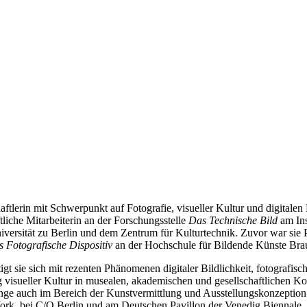
ftlerin mit Schwerpunkt auf Fotografie, visueller Kultur und digitalen 
ftliche Mitarbeiterin an der Forschungsstelle
Das Technische Bild
am Ins
versität zu Berlin und dem Zentrum für Kulturtechnik. Zuvor war sie 
 Fotografische Dispositiv
an der Hochschule für Bildende Künste Bra
gt sie sich mit rezenten Phänomenen digitaler Bildlichkeit, fotografisc
 visueller Kultur in musealen, akademischen und gesellschaftlichen Ko
lange auch im Bereich der Kunstvermittlung und Ausstellungskonzeption
, bei C/O Berlin und am Deutschen Pavillon der Venedig Biennale.