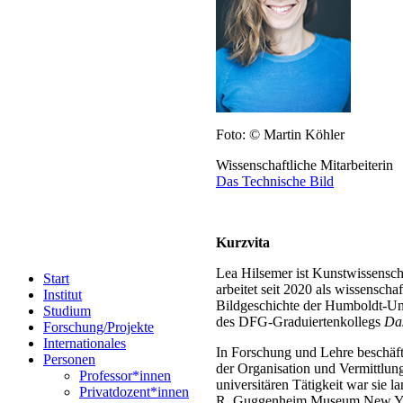
Foto: © Martin Köhler
Wissenschaftliche Mitarbeiterin
Das Technische Bild
Kurzvita
Lea Hilsemer ist Kunstwissenscha
Start
arbeitet seit 2020 als wissenscha
Institut
Bildgeschichte der Humboldt-Uni
Studium
des DFG-Graduiertenkollegs
Das
Forschung/Projekte
Internationales
In Forschung und Lehre beschäfti
Personen
der Organisation und Vermittlung
Professor*innen
universitären Tätigkeit war sie 
Privatdozent*innen
R. Guggenheim Museum New York