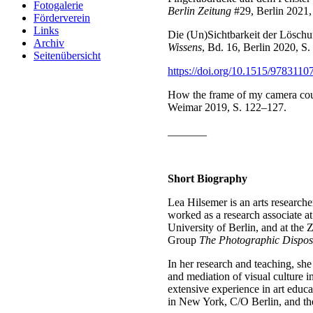
Fotogalerie
Berlin Zeitung
#29, Berlin 2021,
Förderverein
Links
Die (Un)Sichtbarkeit der Löschu
Archiv
Wissens
, Bd. 16, Berlin 2020, S.
Seitenübersicht
https://doi.org/10.1515/978311
How the frame of my camera could
Weimar 2019, S. 122–127.
_______
Short Biography
Lea Hilsemer is an arts researche
worked as a research associate at
University of Berlin, and at the
Group
The Photographic Disposi
In her research and teaching, she
and mediation of visual culture 
extensive experience in art edu
in New York, C/O Berlin, and th