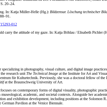
 S. 20–24.
ng. In: Katja Müller-Helle (Hg.):
Bildzensur. Löschung technischer Bil
 88–91.
0715293-012
 carry the attitude of my gaze. In: Katja Böhlau / Elisabeth Pichler (
r specializing in photography, visual culture, and digital image practice
 the research unit
The Technical Image
at the Institute for Art and Vis
 Zentrum für Kulturtechnik. Previously, she was a doctoral fellow of t
tif
at the Braunschweig University of Art.
 focuses on contemporary forms of digital visuality, photographic practi
in museological, academic, and societal contexts. Alongside her academ
cation and exhibition development, including positions at the Solomo
e German Pavilion at the Venice Biennale.