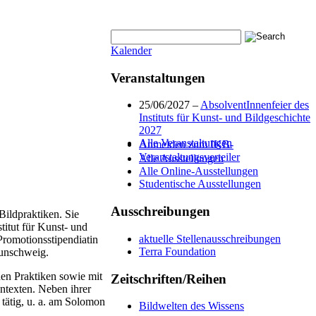
Kalender
Veranstaltungen
25/06/2027 –
AbsolventInnenfeier des
Instituts für Kunst- und Bildgeschichte
2027
Alle Veranstaltungen
Anmelden zum IKB-
Veranstaltungsverteiler
Alle Ausstellungen
Alle Online-Ausstellungen
Studentische Ausstellungen
Ausschreibungen
Bildpraktiken. Sie
titut für Kunst- und
aktuelle Stellenausschreibungen
Promotionsstipendiatin
Terra Foundation
unschweig.
hen Praktiken sowie mit
Zeitschriften/Reihen
ntexten. Neben ihrer
 tätig, u. a. am Solomon
Bildwelten des Wissens