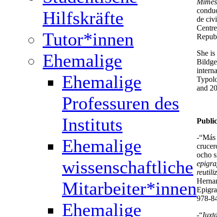
Mimes
conduc
Hilfskräfte
de civ
Centre
Tutor*innen
Republ
She is 
Ehemalige
Bildge
intern
Ehemalige
Typolo
and 20
Professuren des
Instituts
Public
-“Más a
Ehemalige
crucer
ocho s
wissenschaftliche
epigra
reutil
Hernan
Mitarbeiter*innen
Epigra
978-8
Ehemalige
-“
Iuxt