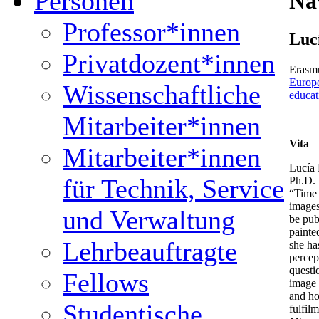
Personen
Na
Professor*innen
Luc
Privatdozent*innen
Erasm
Europ
Wissenschaftliche
educat
Mitarbeiter*innen
Vita
Mitarbeiter*innen
Lucía 
für Technik, Service
Ph.D. 
“Time 
images
und Verwaltung
be pub
painte
Lehrbeauftragte
she ha
percep
questi
Fellows
image 
and how
Studentische
fulfil