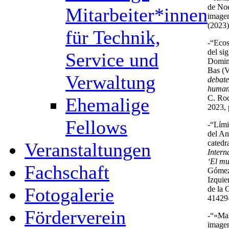
de No
Mitarbeiter*innen
imagen
(2023)
für Technik,
-“Ecos
del si
Service und
Doming
Bas (V
Verwaltung
debate
humani
C. Rod
Ehemalige
2023, 
Fellows
-“Lími
del An
catedr
Veranstaltungen
Intern
‘El mu
Fachschaft
Gómez,
Izquie
Fotogalerie
de la 
41429
Förderverein
-“«Mal
imagen