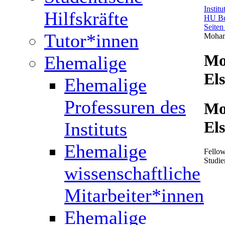
Instit
Hilfskräfte
HU Be
Seiten
Tutor*innen
Moham
Mo
Ehemalige
El
Ehemalige
Professuren des
Mo
El
Instituts
Ehemalige
Fellow
Studie
wissenschaftliche
Mitarbeiter*innen
Ehemalige