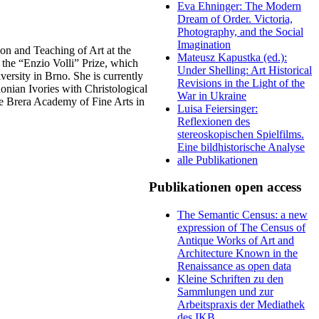
Eva Ehninger: The Modern
Dream of Order. Victoria,
Photography, and the Social
Imagination
on and Teaching of Art at the
Mateusz Kapustka (ed.):
the “Enzio Volli” Prize, which
Under Shelling: Art Historical
ersity in Brno. She is currently
Revisions in the Light of the
onian Ivories with Christological
War in Ukraine
the Brera Academy of Fine Arts in
Luisa Feiersinger:
Reflexionen des
stereoskopischen Spielfilms.
Eine bildhistorische Analyse
alle Publikationen
Publikationen open access
The Semantic Census: a new
expression of The Census of
Antique Works of Art and
Architecture Known in the
Renaissance as open data
Kleine Schriften zu den
Sammlungen und zur
Arbeitspraxis der Mediathek
des IKB