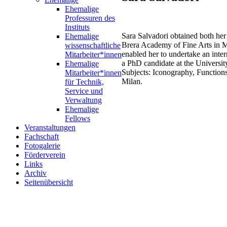
Ehemalige
Professuren des
Instituts
Sara Salvadori obtained both he
Ehemalige
Brera Academy of Fine Arts in M
wissenschaftliche
enabled her to undertake an inte
Mitarbeiter*innen
a PhD candidate at the University
Ehemalige
Subjects: Iconography, Functions
Mitarbeiter*innen
Milan.
für Technik,
Service und
Verwaltung
Ehemalige
Fellows
Veranstaltungen
Fachschaft
Fotogalerie
Förderverein
Links
Archiv
Seitenübersicht