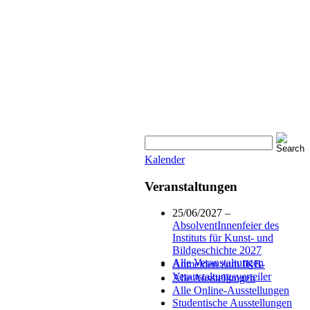
Kalender
Veranstaltungen
25/06/2027 –
AbsolventInnenfeier des
Instituts für Kunst- und
Bildgeschichte 2027
Alle Veranstaltungen
Anmelden zum IKB-
Veranstaltungsverteiler
Alle Ausstellungen
Alle Online-Ausstellungen
Studentische Ausstellungen