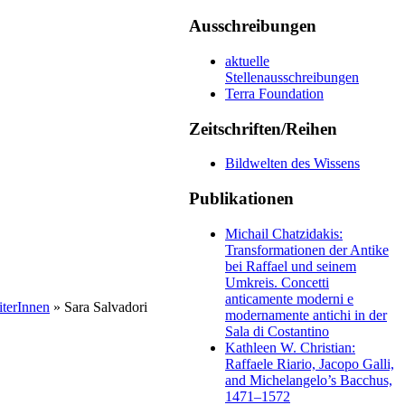
Ausschreibungen
aktuelle
Stellenausschreibungen
Terra Foundation
Zeitschriften/Reihen
Bildwelten des Wissens
Publikationen
Michail Chatzidakis:
Transformationen der Antike
bei Raffael und seinem
Umkreis. Concetti
anticamente moderni e
iterInnen
» Sara Salvadori
modernamente antichi in der
Sala di Costantino
Kathleen W. Christian:
Raffaele Riario, Jacopo Galli,
and Michelangelo’s Bacchus,
1471–1572