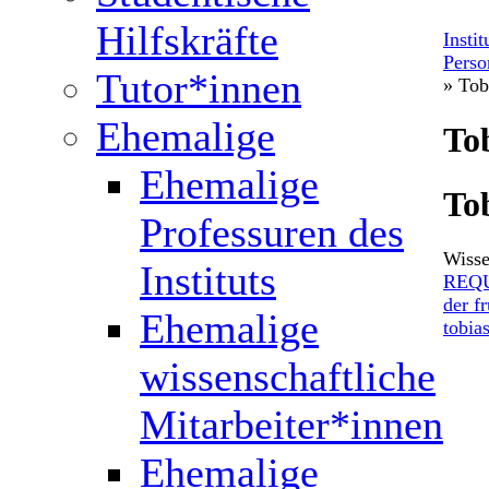
Hilfskräfte
Insti
Perso
Tutor*innen
» Tob
Ehemalige
To
Ehemalige
To
Professuren des
Wisse
Instituts
REQUI
der f
Ehemalige
tobia
wissenschaftliche
Mitarbeiter*innen
Ehemalige