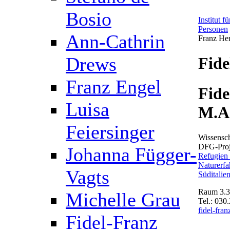
Bosio
Institut 
Personen
Ann-Cathrin
Franz Hen
Drews
Fide
Franz Engel
Fide
Luisa
M.A
Feiersinger
Wissensch
DFG-Pro
Johanna Függer-
Refugien
Naturerfa
Vagts
Süditalie
Raum 3.
Michelle Grau
Tel.: 030
fidel-fra
Fidel-Franz