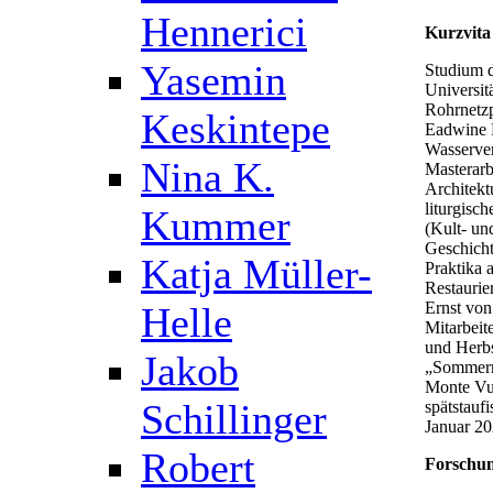
Hennerici
Kurzvita
Yasemin
Studium d
Universit
Rohrnetzp
Keskintepe
Eadwine P
Wasserver
Nina K.
Masterarb
Architekt
liturgisc
Kummer
(Kult- u
Geschicht
Katja Müller-
Praktika 
Restaurie
Ernst von
Helle
Mitarbei
und Herb
Jakob
„Sommerr
Monte Vu
Schillinger
spätstauf
Januar 20
Robert
Forschun