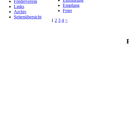
Einführung
Förderverein
Empfang
Links
Feier
Archiv
Seitenübersicht
1
2
3
4
>