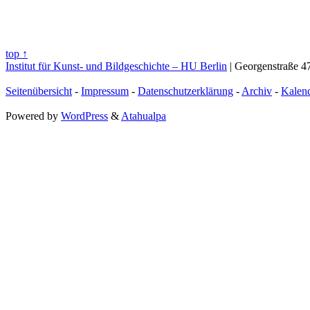
top ↑
Institut für Kunst- und Bildgeschichte – HU Berlin
| Georgenstraße 47
Seitenübersicht
-
Impressum
-
Datenschutzerklärung
-
Archiv
-
Kalen
Powered by
WordPress
&
Atahualpa