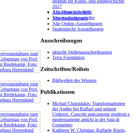
Instituts für Kunst- und Bildgeschichte
2027
Alle Veranstaltungen
Anmelden zum IKB-
Veranstaltungsverteiler
Alle Ausstellungen
Alle Online-Ausstellungen
Studentische Ausstellungen
Ausschreibungen
aktuelle Stellenausschreibungen
Terra Foundation
Zeitschriften/Reihen
Bildwelten des Wissens
Publikationen
Michail Chatzidakis: Transformationen
der Antike bei Raffael und seinem
Umkreis. Concetti anticamente moderni e
modernamente antichi in der Sala di
Costantino
Kathleen W. Christian: Raffaele Riario,