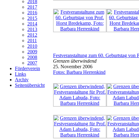
2018
2017
2016
2015
2014
2013
2012
2011
2010
2009
Festveranstaltung zum 60. Geburtstag von
2008
Grenzen überwindend
2007
25. November 2006
Förderverein
Fotos: Barbara Herrenkind
Links
Archiv
Seitenübersicht