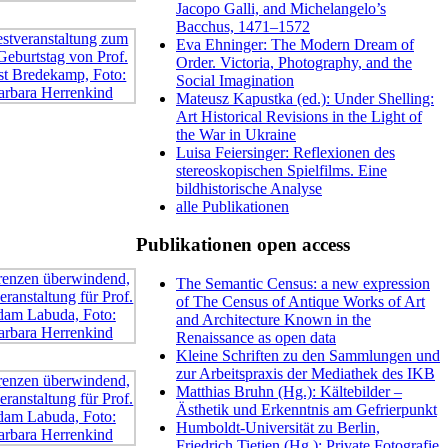
Jacopo Galli, and Michelangelo’s
Bacchus, 1471–1572
Eva Ehninger: The Modern Dream of
Order. Victoria, Photography, and the
Social Imagination
Mateusz Kapustka (ed.): Under Shelling:
Art Historical Revisions in the Light of
the War in Ukraine
Luisa Feiersinger: Reflexionen des
stereoskopischen Spielfilms. Eine
bildhistorische Analyse
alle Publikationen
Publikationen open access
The Semantic Census: a new expression
of The Census of Antique Works of Art
and Architecture Known in the
Renaissance as open data
Kleine Schriften zu den Sammlungen und
zur Arbeitspraxis der Mediathek des IKB
Matthias Bruhn (Hg.): Kältebilder –
Ästhetik und Erkenntnis am Gefrierpunkt
Humboldt-Universität zu Berlin,
Friedrich Tietjen (Hg.): Private Fotografie