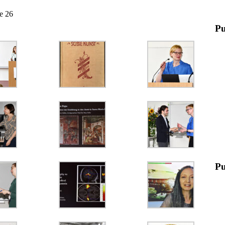
e 26
Pu
Pu