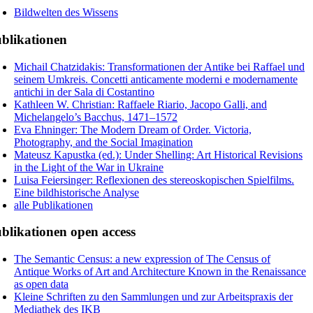
Bildwelten des Wissens
blikationen
Michail Chatzidakis: Transformationen der Antike bei Raffael und
seinem Umkreis. Concetti anticamente moderni e modernamente
antichi in der Sala di Costantino
Kathleen W. Christian: Raffaele Riario, Jacopo Galli, and
Michelangelo’s Bacchus, 1471–1572
Eva Ehninger: The Modern Dream of Order. Victoria,
Photography, and the Social Imagination
Mateusz Kapustka (ed.): Under Shelling: Art Historical Revisions
in the Light of the War in Ukraine
Luisa Feiersinger: Reflexionen des stereoskopischen Spielfilms.
Eine bildhistorische Analyse
alle Publikationen
blikationen open access
The Semantic Census: a new expression of The Census of
Antique Works of Art and Architecture Known in the Renaissance
as open data
Kleine Schriften zu den Sammlungen und zur Arbeitspraxis der
Mediathek des IKB