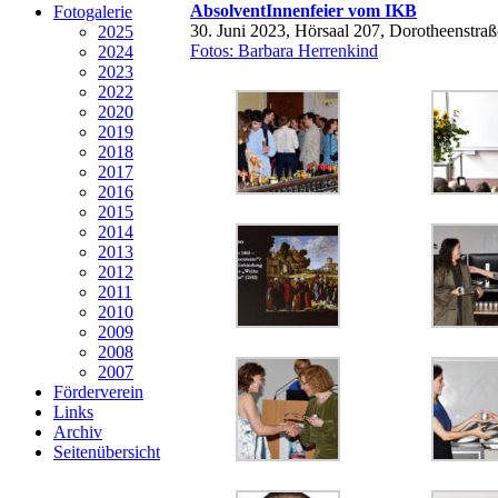
AbsolventInnenfeier vom IKB
Fotogalerie
30. Juni 2023, Hörsaal 207, Dorotheenstraß
2025
Fotos: Barbara Herrenkind
2024
2023
2022
2020
2019
2018
2017
2016
2015
2014
2013
2012
2011
2010
2009
2008
2007
Förderverein
Links
Archiv
Seitenübersicht