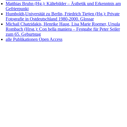
Matthias Bruhn (Hg.): Kältebilder – Ästhetik und Erkenntnis am
Gefrierpunkt
Humboldt-Universität zu Berlin, Friedrich Tietjen (Hg.): Private
Fotografie in Ostdeutschland 1980-2000. Glossar
Michail Chatzidakis, Henrike Haug, Lisa Marie Roemer, Ursula
Rombach (Hrsg.): Con bella maniera – Festgabe für Peter Seiler
zum 65. Geburtstag
alle Publikationen Open Access