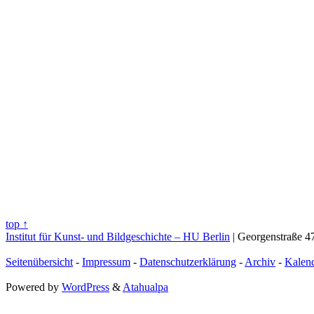
top ↑
Institut für Kunst- und Bildgeschichte – HU Berlin
| Georgenstraße 47
Seitenübersicht
-
Impressum
-
Datenschutzerklärung
-
Archiv
-
Kalen
Powered by
WordPress
&
Atahualpa