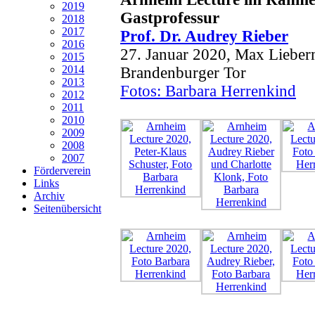
2019
Gastprofessur
2018
2017
Prof. Dr. Audrey Rieber
2016
27. Januar 2020, Max Lieber
2015
2014
Brandenburger Tor
2013
Fotos: Barbara Herrenkind
2012
2011
2010
2009
2008
2007
Förderverein
Links
Archiv
Seitenübersicht