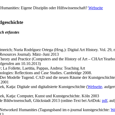
l Humanities: Eigene Disziplin oder Hilfswissenschaft?
Webseite
dgeschichte
ch erfasstes
reich; Nuria Rodríguez Ortega (Hrsg.): Digital Art History. Vol. 29, n
l Resources Journal). März–Juni 2013
 Theory and Practice (Computers and the History of Art – CHArt Yearb
fgerufen am 10.10.2013)
 La Follette, Laetitia, Pappas, Andrea: Teaching Art
ologies: Reflections and Case Studies. Cambridge 2008.
: Der Modelle Tugend. CAD und die neuen Räume der Kunstgeschichte
r 2001
, Katja: Digitale und digitalisierte Kunstgeschichte (
Webseite,
aufger
ek, Katja: Computer, Kunst und Kunstgeschichte. Köln 2003
le Bildwissenschaft, Glückstadt 2013 (online-Text bei ArtDok:
pdf
, au
 Networked Humanities (Tagungsband im e-journal kunstgeschichte:
We
013