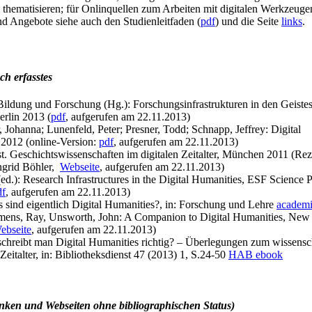
 thematisieren; für Onlinquellen zum Arbeiten mit digitalen Werkzeuge
und Angebote siehe auch den Studienleitfaden (
pdf
) und die Seite
links
.
ch erfasstes
ildung und Forschung (Hg.): Forschungsinfrastrukturen in den Geiste
erlin 2013 (
pdf
, aufgerufen am 22.11.2013)
 Johanna; Lunenfeld, Peter; Presner, Todd; Schnapp, Jeffrey: Digital
2012 (online-Version:
pdf
, aufgerufen am 22.11.2013)
ast. Geschichtswissenschaften im digitalen Zeitalter, München 2011 (Re
ngrid Böhler,
Webseite
, aufgerufen am 22.11.2013)
(ed.): Research Infrastructures in the Digital Humanities, ESF Science 
df
, aufgerufen am 22.11.2013)
s sind eigentlich Digital Humanities?, in: Forschung und Lehre
academi
mens, Ray, Unsworth, John: A Companion to Digital Humanities, New
ebseite
, aufgerufen am 22.11.2013)
chreibt man Digital Humanities richtig? – Überlegungen zum wissensc
 Zeitalter, in: Bibliotheksdienst 47 (2013) 1, S.24-50
HAB ebook
ken und Webseiten ohne bibliographischen Status)