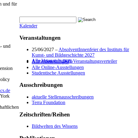
n und für
Kalender
Veranstaltungen
s- und
25/06/2027 –
AbsolventInnenfeier des Instituts für
Kunst- und Bildgeschichte 2027
Alle Veranstaltungen
Anmelden zum IKB-Veranstaltungsverteiler
Alle Ausstellungen
Alle Online-Ausstellungen
zension
Studentische Ausstellungen
Policy
Ausschreibungen
cs.de
 York
aktuelle Stellenausschreibungen
Terra Foundation
haftlichen
Zeitschriften/Reihen
Bildwelten des Wissens