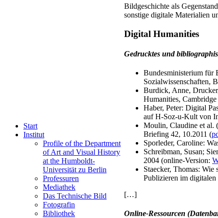
Bildgeschichte als Gegenstand
sonstige digitale Materialien 
Digital Humanities
Gedrucktes und bibliographis
Bundesministerium für B
Sozialwissenschaften, B
Burdick, Anne, Drucker,
Humanities, Cambridge 
Haber, Peter: Digital P
auf H-Soz-u-Kult von I
Moulin, Claudine et al. 
Start
Briefing 42, 10.2011 (
p
Institut
Sporleder, Caroline: Wa
Profile of the Department
Schreibman, Susan; Sie
of Art and Visual History
2004 (online-Version:
W
at the Humboldt-
Staecker, Thomas: Wie s
Universität zu Berlin
Publizieren im digitalen
Professuren
Mediathek
[…]
Das Technische Bild
Fotografin
Bibliothek
Online-Ressourcen (Datenban