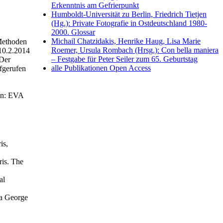
Erkenntnis am Gefrierpunkt
Humboldt-Universität zu Berlin, Friedrich Tietjen
(Hg.): Private Fotografie in Ostdeutschland 1980-
2000. Glossar
Michail Chatzidakis, Henrike Haug, Lisa Marie
 Methoden
Roemer, Ursula Rombach (Hrsg.): Con bella maniera
10.2.2014
– Festgabe für Peter Seiler zum 65. Geburtstag
 Der
alle Publikationen Open Access
ufgerufen
 In: EVA
is,
ris. The
al
a George