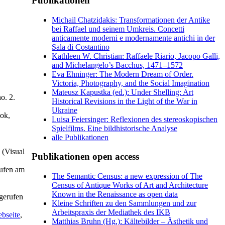
Publikationen
Michail Chatzidakis: Transformationen der Antike
bei Raffael und seinem Umkreis. Concetti
anticamente moderni e modernamente antichi in der
Sala di Costantino
Kathleen W. Christian: Raffaele Riario, Jacopo Galli,
and Michelangelo’s Bacchus, 1471–1572
Eva Ehninger: The Modern Dream of Order.
Victoria, Photography, and the Social Imagination
Mateusz Kapustka (ed.): Under Shelling: Art
o. 2.
Historical Revisions in the Light of the War in
Ukraine
ook,
Luisa Feiersinger: Reflexionen des stereoskopischen
Spielfilms. Eine bildhistorische Analyse
alle Publikationen
 (Visual
Publikationen open access
ufen am
The Semantic Census: a new expression of The
Census of Antique Works of Art and Architecture
Known in the Renaissance as open data
fgerufen
Kleine Schriften zu den Sammlungen und zur
Arbeitspraxis der Mediathek des IKB
bseite
,
Matthias Bruhn (Hg.): Kältebilder – Ästhetik und