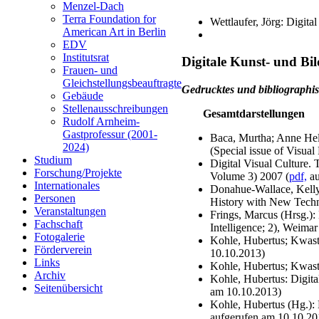
Menzel-Dach
Terra Foundation for
Wettlaufer, Jörg: Digita
American Art in Berlin
EDV
Institutsrat
Digitale Kunst- und Bil
Frauen- und
Gleichstellungsbeauftragte
Gedrucktes und bibliographis
Gebäude
Stellenausschreibungen
Gesamtdarstellungen
Rudolf Arnheim-
Gastprofessur (2001-
Baca, Murtha; Anne Helm
2024)
(Special issue of Visua
Studium
Digital Visual Culture.
Forschung/Projekte
Volume 3) 2007 (
pdf,
au
Internationales
Donahue-Wallace, Kelly;
Personen
History with New Techn
Veranstaltungen
Frings, Marcus (Hrsg.)
Fachschaft
Intelligence; 2), Weima
Fotogalerie
Kohle, Hubertus; Kwastek
Förderverein
10.10.2013)
Links
Kohle, Hubertus; Kwast
Archiv
Kohle, Hubertus: Digita
Seitenübersicht
am 10.10.2013)
Kohle, Hubertus (Hg.):
aufgerufen am 10.10.2