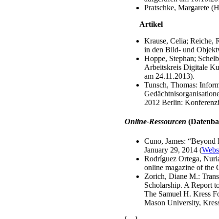
Pratschke, Margarete (H
Artikel
Krause, Celia; Reiche, 
in den Bild- und Objekt
Hoppe, Stephan; Schelbe
Arbeitskreis Digitale K
am 24.11.2013).
Tunsch, Thomas: Informa
Gedächtnisorganisatione
2012 Berlin: Konferenz
Online-Ressourcen
(Datenba
Cuno, James: “Beyond Dig
January 29, 2014 (
Webs
Rodríguez Ortega, Nuria:
online magazine of the 
Zorich, Diane M.: Transi
Scholarship. A Report to
The Samuel H. Kress F
Mason University, Kres