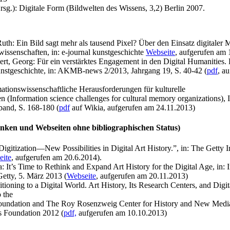
rsg.): Digitale Form (Bildwelten des Wissens, 3,2) Berlin 2007.
Ruth: Ein Bild sagt mehr als tausend Pixel? Über den Einsatz digitaler
wissenschaften, in: e-journal kunstgeschichte
Webseite
, aufgerufen am 
rt, Georg: Für ein verstärktes Engagement in den Digital Humanities.
unstgeschichte, in: AKMB-news 2/2013, Jahrgang 19, S. 40-42 (
pdf
, a
tionswissenschaftliche Herausforderungen für kulturelle
n (Information science challenges for cultural memory organizations),
band, S. 168-180 (
pdf
auf Wikia, aufgerufen am 24.11.2013)
nken und Webseiten ohne bibliographischen Status)
itization—New Possibilities in Digital Art History.”, in: The Getty Ir
eite
, aufgerufen am 20.6.2014).
 It’s Time to Rethink and Expand Art History for the Digital Age, in: I
Getty, 5. März 2013 (
Webseite
, aufgerufen am 20.11.2013)
tioning to a Digital World. Art History, Its Research Centers, and Digit
 the
oundation and The Roy Rosenzweig Center for History and New Medi
s Foundation 2012 (
pdf,
aufgerufen am 10.10.2013)