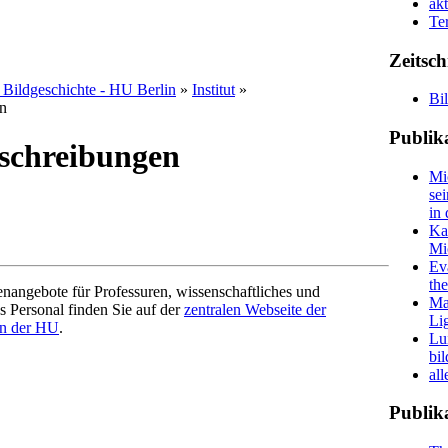
ak
Te
Zeitsch
d Bildgeschichte - HU Berlin
»
Institut
»
Bi
en
Publik
sschreibungen
Mi
se
in 
Ka
Mi
Ev
th
lenangebote für Professuren, wissenschaftliches und
Ma
s Personal finden Sie auf der
zentralen Webseite der
Li
en der HU
.
Lu
bi
all
Publik