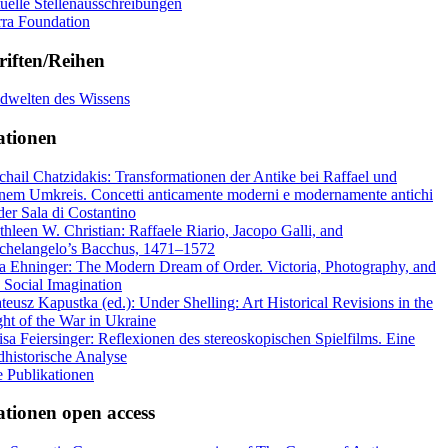
tuelle Stellenausschreibungen
rra Foundation
riften/Reihen
ldwelten des Wissens
ationen
chail Chatzidakis: Transformationen der Antike bei Raffael und
inem Umkreis. Concetti anticamente moderni e modernamente antichi
der Sala di Costantino
thleen W. Christian: Raffaele Riario, Jacopo Galli, and
chelangelo’s Bacchus, 1471–1572
a Ehninger: The Modern Dream of Order. Victoria, Photography, and
e Social Imagination
teusz Kapustka (ed.): Under Shelling: Art Historical Revisions in the
ght of the War in Ukraine
isa Feiersinger: Reflexionen des stereoskopischen Spielfilms. Eine
ldhistorische Analyse
e Publikationen
ationen open access