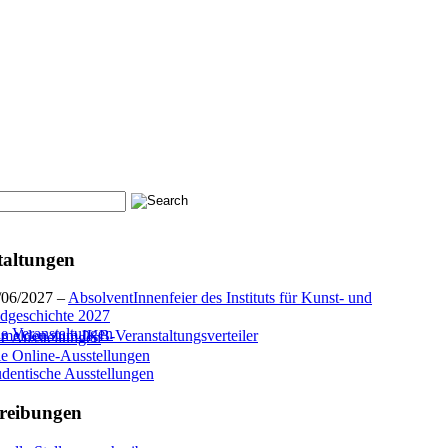
taltungen
/06/2027 –
AbsolventInnenfeier des Instituts für Kunst- und
ldgeschichte 2027
le Veranstaltungen
melden zum IKB-Veranstaltungsverteiler
le Ausstellungen
le Online-Ausstellungen
udentische Ausstellungen
reibungen