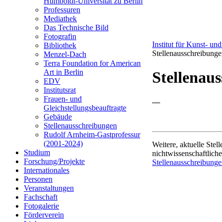
Humboldt-Universität zu Berlin
Professuren
Mediathek
Das Technische Bild
Fotografin
Institut für Kunst- un
Bibliothek
Stellenausschreibung
Menzel-Dach
Terra Foundation for American
Art in Berlin
Stellenau
EDV
Institutsrat
Frauen- und
—
Gleichstellungsbeauftragte
Gebäude
Stellenausschreibungen
Rudolf Arnheim-Gastprofessur
(2001-2024)
Weitere, aktuelle Stel
Studium
nichtwissenschaftliche
Forschung/Projekte
Stellenausschreibung
Internationales
Personen
Veranstaltungen
Fachschaft
Fotogalerie
Förderverein