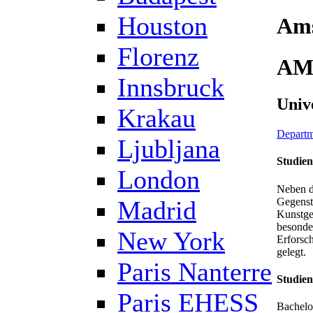
Houston
Am
Florenz
AM
Innsbruck
Univ
Krakau
Departme
Ljubljana
Studien
London
Neben d
Gegenst
Madrid
Kunstges
besonde
New York
Erforsc
gelegt.
Paris Nanterre
Studie
Paris EHESS
Bachelo