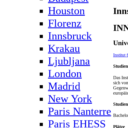
Houston
Inn
Florenz
IN
Innsbruck
Univ
Krakau
Institut
Ljubljana
Studien
London
Das Inst
Madrid
sich vo
Gegenwar
europäi
New York
Studie
Paris Nanterre
Bachelo
Paris EHESS
Plätze