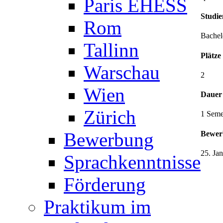
Paris EHESS
Studie
Rom
Bachel
Tallinn
Plätze
Warschau
2
Wien
Dauer
Zürich
1 Seme
Bewerbung
Bewerb
25. Ja
Sprachkenntnisse
Förderung
Praktikum im