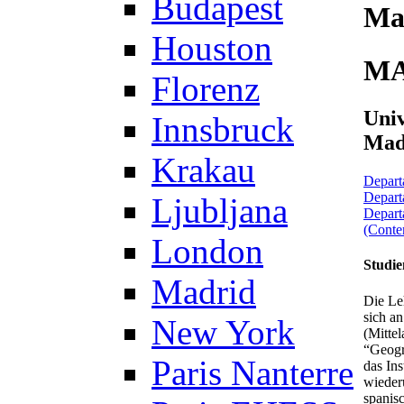
Budapest
Ma
Houston
MA
Florenz
Uni
Innsbruck
Mad
Krakau
Depart
Depart
Ljubljana
Departa
(Conte
London
Studie
Madrid
Die Le
sich an
New York
(Mittel
“Geogra
Paris Nanterre
das Ins
wieder
spanisc