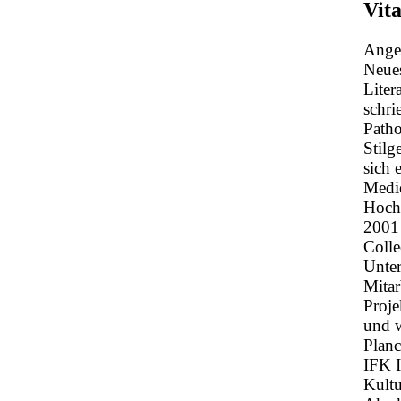
Vit
Angel
Neues
Liter
schri
Patho
Stilg
sich 
Medie
Hochs
2001 
Colle
Unte
Mitar
Proje
und w
Planc
IFK I
Kultu