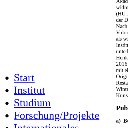
Akade
widme
(HU B
der D
Nach 
Volo
als w
Insti
unter
Henke
2016 
mit e
Start
Origi
Resta
Institut
Winte
Kunst
Studium
Pub
Forschung/Projekte
a) B
Internationales