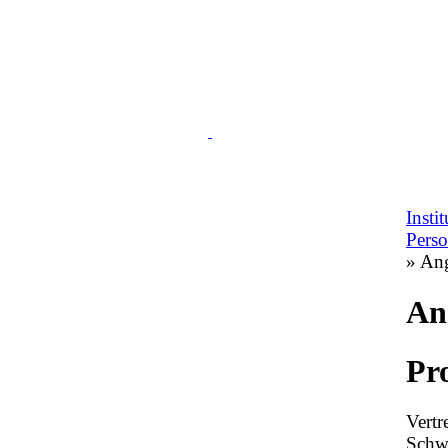
Insti
Pers
» An
An
Pr
Vertr
Schw