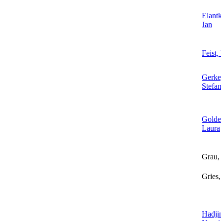
Elant
Jan
Feist,
Gerke
Stefan
Gold
Laura
Grau,
Gries,
Hadji