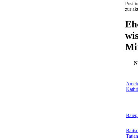
Positi
zur ak
Eh
wis
Mi
N
Amel
Kathr
Baier,
Bartsc
Tatja