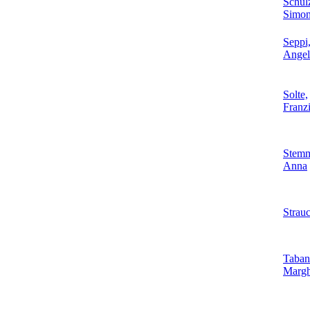
Schul
Simo
Seppi
Angel
Solte,
Franz
Stemm
Anna
Strau
Tabane
Margh