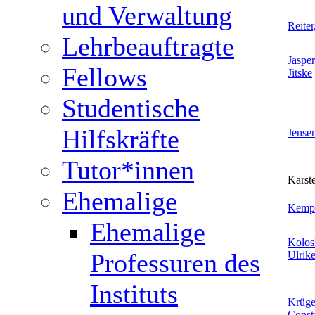
und Verwaltung
Reiter
Lehrbeauftragte
Jasper
Fellows
Jitske
Studentische
Hilfskräfte
Jensen
Tutor*innen
Karst
Ehemalige
Kempe
Ehemalige
Kolos
Professuren des
Ulrik
Instituts
Krüge
Const