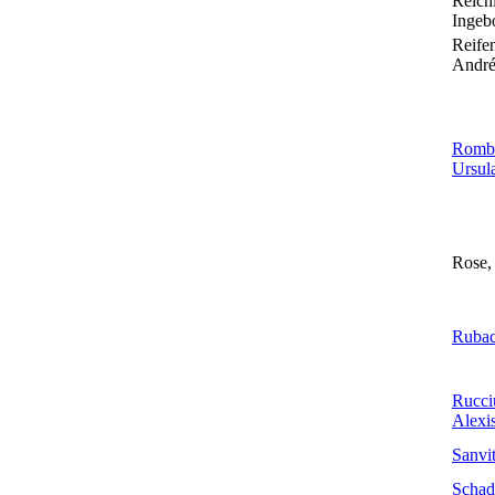
Reichl
Ingeb
Reifen
Andr
Romb
Ursul
Rose,
Rubac
Rucci
Alexi
Sanvi
Schad