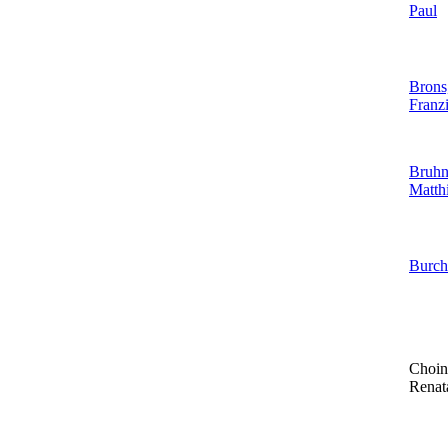
Paul
Brons
Franz
Bruhn
Matth
Burch
Choin
Renat