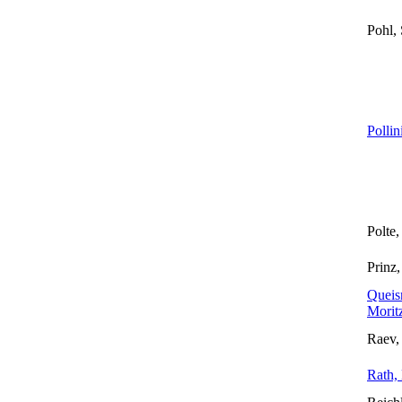
Pohl, 
Pollin
Polte
Prinz,
Queis
Morit
Raev,
Rath,