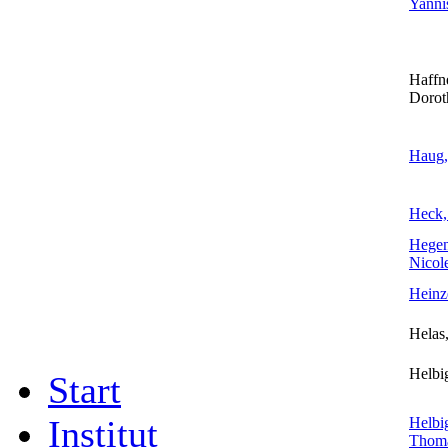
Yanni
Haffne
Dorot
Haug,
Heck,
Hegen
Nicole
Heinz
Helas,
Helbig
Start
Institut
Helbi
Thom