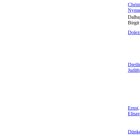
Christ
Nynne
Dalba
Birgit
Dolez
Dreili
Judith
Ernst,
Elisav
Dünke