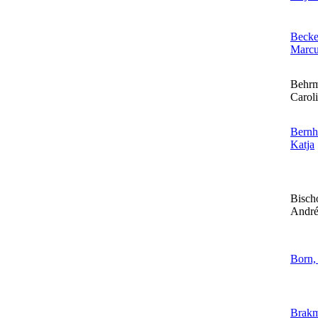
Becke
Marc
Behrm
Carol
Bernh
Katja
Bischo
Andr
Born,
Brakm