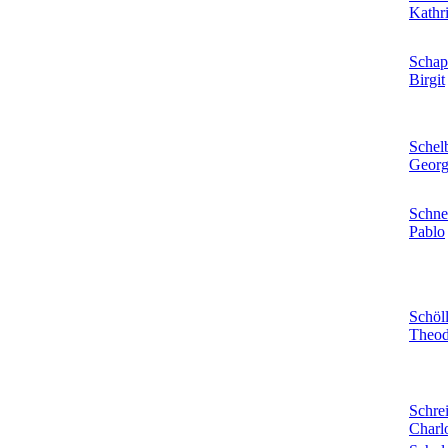
Kathr
Schap
Birgit
Schelb
Geor
Schne
Pablo
Schöl
Theod
Schrei
Charlo