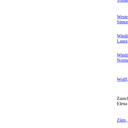
Tobia
Weste
Simo
Windi
Laura
Windm
Norm
Wolff
Zanich
Elena
Zürn,