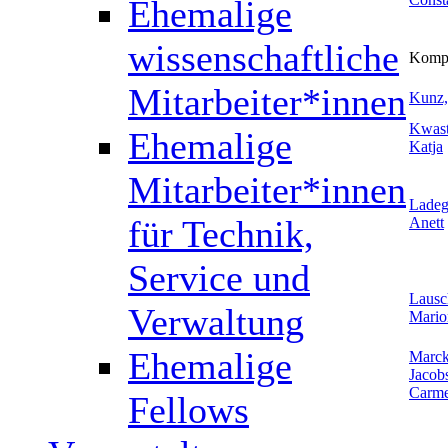
Ehemalige
wissenschaftliche
Kompa
Mitarbeiter*innen
Kunz,
Kwast
Ehemalige
Katja
Mitarbeiter*innen
Ladeg
für Technik,
Anett
Service und
Lausc
Verwaltung
Mario
Ehemalige
Marck
Jacob
Carm
Fellows