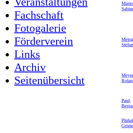
Veranstaltungen
Marie
Sabin
Fachschaft
Fotogalerie
Förderverein
Meisge
Stefan
Links
Archiv
Meyer
Seitenübersicht
Rolan
Paul,
Benja
Pluha
Grigi