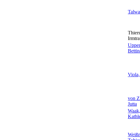
Talwa
Thiers
Irmtr
Uppe
Bettin
Viola,
von Zi
Jutta
Waak
Kathl
Weiß